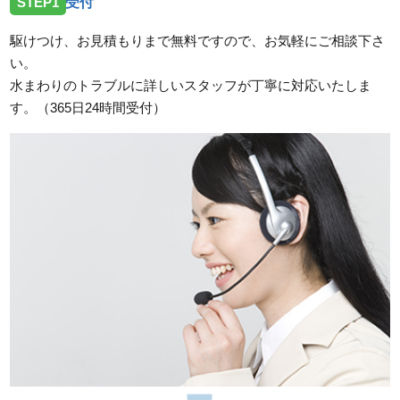
STEP1
受付
広島県広島市南区翠にトイレの水漏れ修理のご依頼で
お伺いしました。
駆けつけ、お見積もりまで無料ですので、お気軽にご相談下さ
い。
2026/07/17
水まわりのトラブルに詳しいスタッフが丁寧に対応いたしま
広島県広島市中区東白島町にトイレのレバー故障のご
す。（365日24時間受付）
依頼でお伺いしました。
2026/07/17
広島県広島市南区宇品御幸に洗濯蛇口の交換希望のご
依頼でお伺いしました。
2026/07/17
広島県広島市佐伯区河内南に洗面蛇口の故障のご依頼
でお伺いしました。
2026/07/14
広島県広島市中区舟入へ台所蛇口の交換依頼のためお
伺いしました。