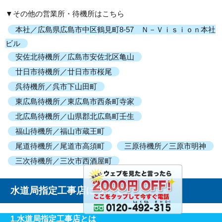
▼その他の営業所・待機所はこちら
本社／広島県広島市中区鶴見町8-57 Ｎ－Ｖｉｓｉｏｎ本社
ビル
安佐北待機所／広島市安佐北区亀山
廿日市待機所／廿日市市桜尾
呉待機所／呉市下山田町
東広島待機所／東広島市西条町寺家
北広島待機所／山県郡北広島町壬生
福山待機所／福山市蔵王町
尾道待機所／尾道市高須町
三原待機所／三原市明神
三次待機所／三次市西酒屋町
水道局指定工事店について
1.水道局指定工事店とは