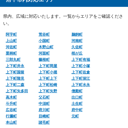
県内、広域に対応いたします。一覧からエリアをご確認くださ
い。
阿字町
荒谷町
鵜飼町
上山町
小国町
河南町
河佐町
木野山町
久佐町
栗柄町
河面町
桜が丘
三郎丸町
篠根町
上下町有福
上下町井永
上下町岡屋
上下町小塚
上下町国留
上下町小堀
上下町佐倉
上下町階見
上下町上下
上下町深江
上下町二森
上下町松崎
上下町水永
上下町矢多田
上下町矢野
僧殿町
高木町
父石町
出口町
斗升町
中須町
土生町
広谷町
府川町
府中町
行縢町
目崎町
元町
本山町
諸毛町