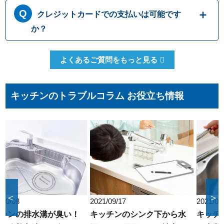
ただきます。もしお見積り内容がご希望に沿
365日営業しております。休日、祝日、年末年
クレジットカードでの支払いは可能です
わない場合も、キャンセル料等は一切発生い
始いつでも対応可能です。それにかかる追加
たしません。お見積り内容にご納得・ご署名
料金は発生しません。ご安心ください。
か？
いただかなければ作業を行うことはございま
せんので、安心してまずはご相談ください。
クレジットカードのご利用は、VISA、
よくあるご質問をもっと見る
Master、JCBカードからお選びいただけま
す。クレジット以外にも、現金、銀行振込、
コンビニ決済、QR決済など、お客さまのご都
キッチンのトラブルコラム お役立ち情報
合に合わせた方法をお選びいただけます。
＜
＞
2021/09/17
2021/09/17
キッチンのシンク下から水
キッチンの水は濁る？原因