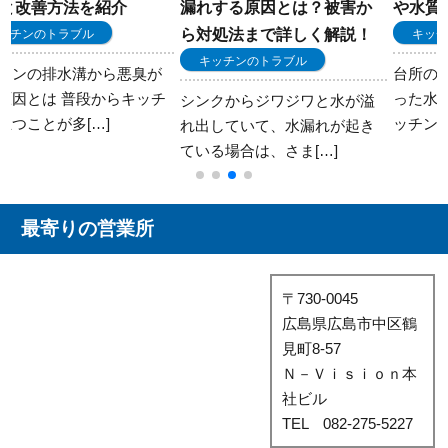
漏れする原因とは？被害か
や水質について解説！
ら対処法まで詳しく解説！
キッチンのトラブル
キッチンのトラブル
台所の蛇口を捻った際に、濁
チ
った水が出てくることは、キ
シンクからジワジワと水が溢
ッチンの水トラブル[…]
れ出していて、水漏れが起き
ている場合は、さま[…]
最寄りの営業所
〒730-0045
広島県広島市中区鶴
見町8-57
Ｎ－Ｖｉｓｉｏｎ本
社ビル
TEL 082-275-5227