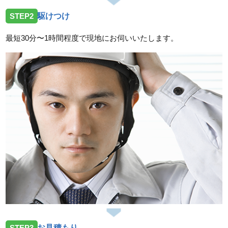
2026/07/14
STEP2
駆けつけ
広島県呉市焼山へトイレの不具合修理依頼のためお伺
いしました。
最短30分〜1時間程度で現地にお伺いいたします。
2026/07/14
広島県廿日市市友田へ台所蛇口の水漏れ修理依頼のた
めお伺いしました。
スタッフの修理報告や事例の一覧はこちら
STEP3
お見積もり