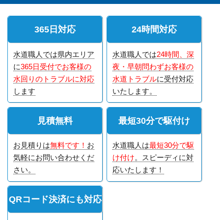
365日対応
24時間対応
水道職人では県内エリア
水道職人では
24時間、深
に
365日受付でお客様の
夜・早朝問わずお客様の
水回りのトラブルに対応
水道トラブル
に受付対応
します
いたします。
見積無料
最短30分で駆付け
お見積りは
無料です！
お
水道職人は
最短30分で駆
気軽にお問い合わせくだ
け付け
。スピーディに対
さい。
応いたします！
QRコード決済にも対応