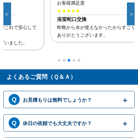
お客様満足度
★★★★★
＜
＞
浴室蛇口交換
昨晩から水が使えなかったからすごく助かりました。
ありがとうございます。
よくあるご質問（Ｑ＆Ａ）
お見積もりは無料でしょうか？
はい、まずは専門スタッフがお伺いし実際に
休日の依頼でも大丈夫ですか？
目で見て現場調査を行います。確認した内容
を元に、無料でお見積もりをご提示させてい