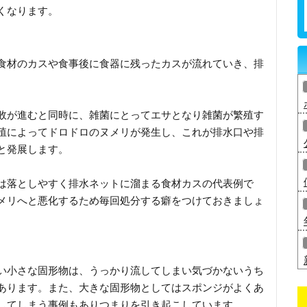
くなります。
食材のカスや食事後に食器に残ったカスが流れていき、排
敗が進むと同時に、雑菌にとってエサとなり雑菌が繁殖す
殖によってドロドロのヌメリが発生し、これが排水口や排
と発展します。
は落としやすく排水ネットに溜まる食材カスの代表例で
メリへと悪化するため毎回処分する癖をつけておきましょ
い小さな固形物は、うっかり流してしまい気づかないうち
あります。また、大きな固形物としてはスポンジがよくあ
してしまう事例もありつまりを引き起こしています。