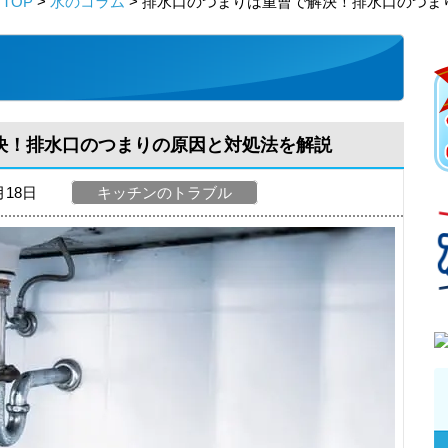
TOP
>
水のコラム
> 排水口のつまりは重曹で解決！排水口のつま
決！排水口のつまりの原因と対処法を解説
月18日
キッチンのトラブル