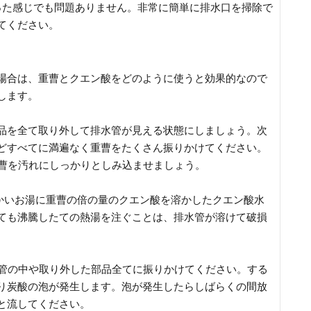
った感じでも問題ありません。非常に簡単に排水口を掃除で
てください。
場合は、重曹とクエン酸をどのように使うと効果的なので
します。
品を全て取り外して排水管が見える状態にしましょう。次
どすべてに満遍なく重曹をたくさん振りかけてください。
重曹を汚れにしっかりとしみ込ませましょう。
温かいお湯に重曹の倍の量のクエン酸を溶かしたクエン酸水
ても沸騰したての熱湯を注ぐことは、排水管が溶けて破損
。
水管の中や取り外した部品全てに振りかけてください。する
り炭酸の泡が発生します。泡が発生したらしばらくの間放
と流してください。