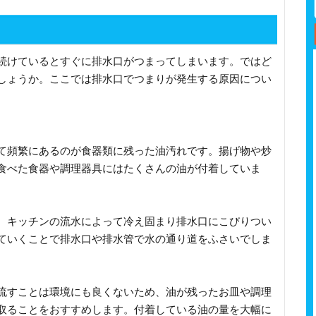
続けているとすぐに排水口がつまってしまいます。ではど
しょうか。ここでは排水口でつまりが発生する原因につい
て頻繁にあるのが食器類に残った油汚れです。揚げ物や炒
食べた食器や調理器具にはたくさんの油が付着していま
、キッチンの流水によって冷え固まり排水口にこびりつい
ていくことで排水口や排水管で水の通り道をふさいでしま
流すことは環境にも良くないため、油が残ったお皿や調理
取ることをおすすめします。付着している油の量を大幅に