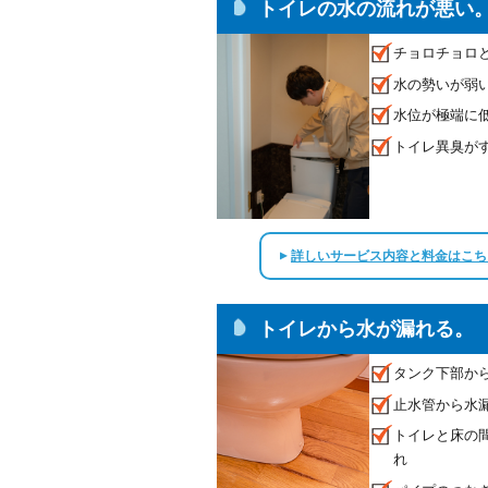
トイレの水の流れが悪い
チョロチョロ
水の勢いが弱
水位が極端に
トイレ異臭が
詳しいサービス内容と料金はこち
▲
トイレから水が漏れる。
タンク下部か
止水管から水
トイレと床の
れ