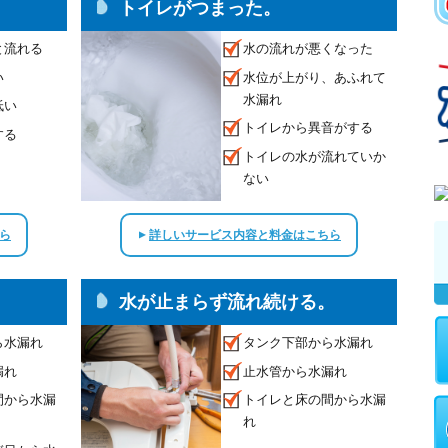
。
トイレがつまった。
と流れる
水の流れが悪くなった
い
水位が上がり、あふれて
水漏れ
低い
トイレから異音がする
する
トイレの水が流れていか
ない
ら
詳しいサービス内容と料金はこちら
▲
水が止まらず流れ続ける。
ら水漏れ
タンク下部から水漏れ
漏れ
止水管から水漏れ
間から水漏
トイレと床の間から水漏
れ