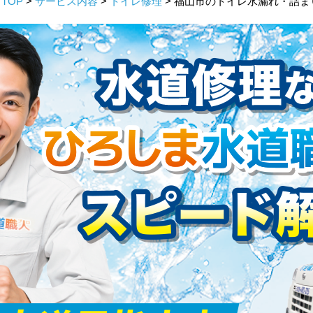
TOP
>
サービス内容
>
トイレ修理
> 福山市のトイレ水漏れ・詰ま