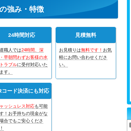
の強み・特徴
24時間対応
見積無料
道職人では
24時間、深
お見積りは
無料です！
お気
・早朝問わずお客様の水
軽にお問い合わせくださ
トラブル
に受付対応いた
い。
ます。
Rコード決済にも対応
ャッシュレス対応
も可能
す！お手持ちの現金がな
場合でもご安心くださ
！