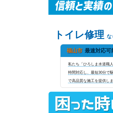
トイレ修理
な
福山市
最速対応可
私たち「ひろしま水道職人
時間対応し、最短30分で
で高品質な施工を提供し