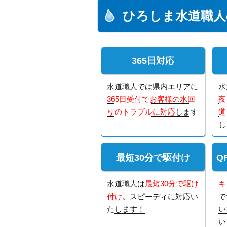
ひろしま水道職人
365日対応
水道職人では県内エリアに
水
365日受付でお客様の水回
夜
りのトラブルに対応
します
道
し
最短30分で駆付け
Q
水道職人は
最短30分で駆け
キ
付け
。スピーディに対応い
で
たします！
い
い