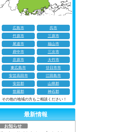
広島市
呉市
竹原市
三原市
尾道市
福山市
府中市
三次市
庄原市
大竹市
東広島市
廿日市市
安芸高田市
江田島市
安芸郡
山県郡
世羅郡
神石郡
その他の地域の方もご相談ください！
最新情報
お知らせ