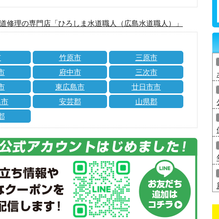
道修理の専門店「ひろしま水道職人（広島水道職人）」
市
竹原市
三原市
市
府中市
三次市
市
東広島市
廿日市市
島市
安芸郡
山県郡
郡