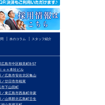
質問
水のコラム
スタッフ紹介
広島市中区鶴見町8-57
ｉｏｎ本社ビル
所／広島市安佐北区亀山
所／廿日市市桜尾
呉市下山田町
所／東広島市西条町寺家
所／山県郡北広島町壬生
／福山市蔵王町