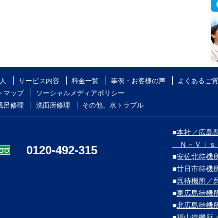
人
サービス内容
料金一覧
事例・お客様の声
よくあるご
トマップ
ソーシャルメディアポリシー
風呂修理
洗面所修理
その他、水トラブル
■
本社／広島県
Ｎ－Ｖｉｓ
0120-492-315
■
安佐北待機
■
廿日市待機
■
呉待機所／
■
東広島待機
■
北広島待機
■
福山待機所