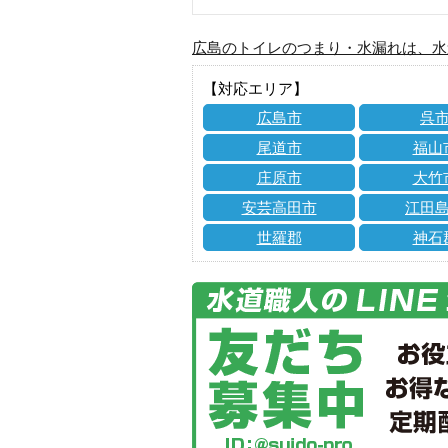
広島のトイレのつまり・水漏れは、水
【対応エリア】
広島市
呉
尾道市
福山
庄原市
大竹
安芸高田市
江田
世羅郡
神石