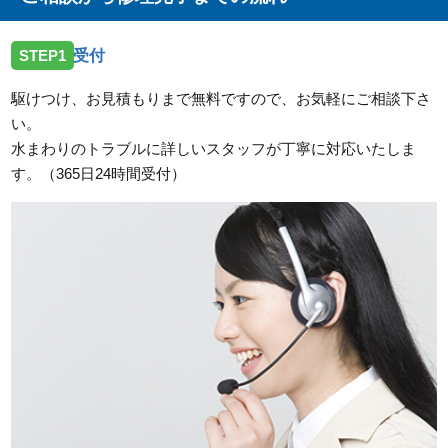
2026/07/17
STEP1
受付
広島県広島市南区翠にトイレの水漏れ修理のご依頼で
お伺いしました。
駆けつけ、お見積もりまで無料ですので、お気軽にご相談下さ
い。
2026/07/17
水まわりのトラブルに詳しいスタッフが丁寧に対応いたしま
広島県広島市中区東白島町にトイレのレバー故障のご
す。（365日24時間受付）
依頼でお伺いしました。
2026/07/17
広島県広島市南区宇品御幸に洗濯蛇口の交換希望のご
依頼でお伺いしました。
2026/07/17
広島県広島市佐伯区河内南に洗面蛇口の故障のご依頼
でお伺いしました。
2026/07/14
広島県広島市中区舟入へ台所蛇口の交換依頼のためお