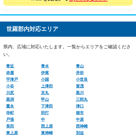
世羅郡内対応エリア
県内、広域に対応いたします。一覧からエリアをご確認くださ
い。
青近
青水
青山
赤屋
伊尾
井折
宇津戸
小国
小世良
小谷
上津田
賀茂
川尻
京丸
黒川
黒渕
甲山
三郎丸
重永
下津田
津口
寺町
田打
徳市
戸張
中
中原
長田
西上原
西神崎
東上原
東神崎
別迫