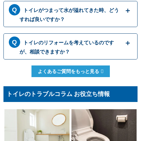
トイレットペーパーはトイレに流す前提に作
トイレがつまって水が溢れてきた時、どう
られておりますが、ティッシュペーパーは繊
維の結びつきが強くほどけにくいため、トイ
すれば良いですか？
レに流すと排水パイプ内でつまることがあり
ますので、決して流さないでください。トイ
トイレにつまりが起きて水が流れて行かない
レットペーパーも、一度に大量に流すとつま
トイレのリフォームを考えているのです
時には、無理に水を流すと溢れてしまう可能
りの原因になるため、こまめに流したりウォ
性があります。 原因として一番多いのは便器
が、相談できますか？
シュレットを使用して紙の量を減らしたりす
内でのつまりですが、排管自体がつまってい
ることで、つまりを予防することができます
たりトイレの劣化によって引き起こされる場
もちろんです。水道職人では水漏れ・つまり
よくあるご質問をもっと見る
合もございます。どこでつまっているか原因
修理だけでなくトイレ交換やリフォームな
をしっかりと見極めて適切に修理いたしま
ど、幅広い対応が可能です。排水管の位置な
す。
どによって使用可能な便器の種類も変わって
トイレのトラブルコラム お役立ち情報
まいりますので、しっかりとした現場確認で
最適なご提案をさせて頂きます。