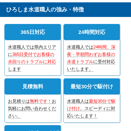
ひろしま水道職人の強み・特徴
365日対応
24時間対応
水道職人では県内エリア
水道職人では
24時間、深
に
365日受付でお客様の
夜・早朝問わずお客様の
水回りのトラブルに対応
水道トラブル
に受付対応
します
いたします。
見積無料
最短30分で駆付け
お見積りは
無料です！
お
水道職人は
最短30分で駆
気軽にお問い合わせくだ
け付け
。スピーディに対
さい。
応いたします！