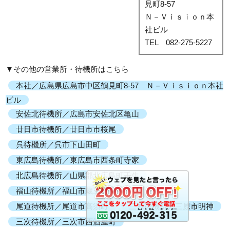
見町8-57
Ｎ－Ｖｉｓｉｏｎ本
社ビル
TEL 082-275-5227
▼その他の営業所・待機所はこちら
本社／広島県広島市中区鶴見町8-57 Ｎ－Ｖｉｓｉｏｎ本社
ビル
安佐北待機所／広島市安佐北区亀山
廿日市待機所／廿日市市桜尾
呉待機所／呉市下山田町
東広島待機所／東広島市西条町寺家
北広島待機所／山県郡北広島町壬生
福山待機所／福山市蔵王町
尾道待機所／尾道市高須町
三原待機所／三原市明神
三次待機所／三次市西酒屋町