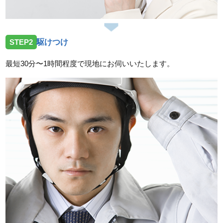
伺いしました。
2026/07/14
STEP2
駆けつけ
広島県呉市焼山へトイレの不具合修理依頼のためお伺
いしました。
最短30分〜1時間程度で現地にお伺いいたします。
2026/07/14
広島県廿日市市友田へ台所蛇口の水漏れ修理依頼のた
めお伺いしました。
スタッフの修理報告や事例の一覧はこちら