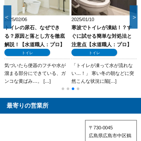
＜
＞
2025/02/06
2025/01/10
トイレの尿石、なぜでき
寒波でトイレが凍結！？す
る？原因と落とし方を徹底
ぐに試せる簡単な対処法と
解説！【水道職人：プロ】
注意点【水道職人：プロ】
トイレ
トイレ
歓
気づいたら便器のフチや水が
「トイレが凍って水が流れな
溜まる部分にできている、ガ
い…！」 寒い冬の朝などに突
ンコな黄ばみ…。 […]
然こんな状況に陥[…]
最寄りの営業所
〒730-0045
広島県広島市中区鶴