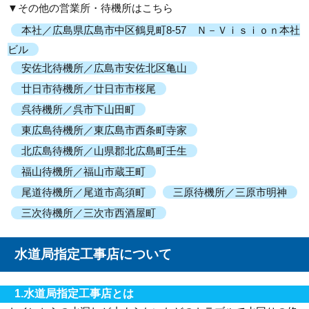
▼その他の営業所・待機所はこちら
本社／広島県広島市中区鶴見町8-57 Ｎ－Ｖｉｓｉｏｎ本社
ビル
安佐北待機所／広島市安佐北区亀山
廿日市待機所／廿日市市桜尾
呉待機所／呉市下山田町
東広島待機所／東広島市西条町寺家
北広島待機所／山県郡北広島町壬生
福山待機所／福山市蔵王町
尾道待機所／尾道市高須町
三原待機所／三原市明神
三次待機所／三次市西酒屋町
水道局指定工事店について
1.水道局指定工事店とは