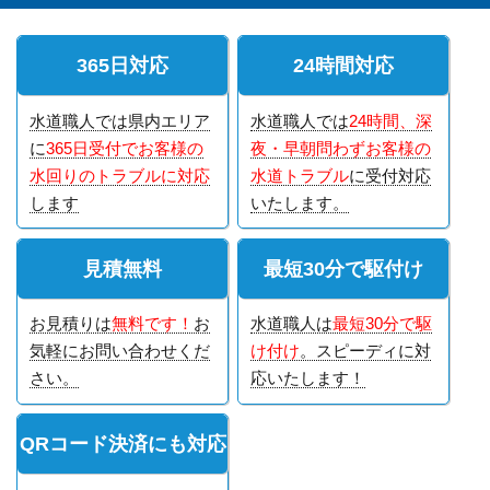
365日対応
24時間対応
水道職人では県内エリア
水道職人では
24時間、深
に
365日受付でお客様の
夜・早朝問わずお客様の
水回りのトラブルに対応
水道トラブル
に受付対応
します
いたします。
見積無料
最短30分で駆付け
お見積りは
無料です！
お
水道職人は
最短30分で駆
気軽にお問い合わせくだ
け付け
。スピーディに対
さい。
応いたします！
QRコード決済にも対応