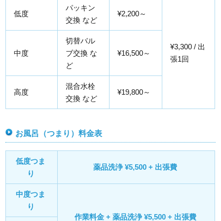
パッキン
低度
¥2,200～
交換 など
切替バル
¥3,300 / 出
中度
ブ交換 な
¥16,500～
張1回
ど
混合水栓
高度
¥19,800～
交換 など
お風呂（つまり）料金表
低度つま
薬品洗浄 ¥5,500 + 出張費
り
中度つま
り
作業料金 + 薬品洗浄 ¥5,500 + 出張費