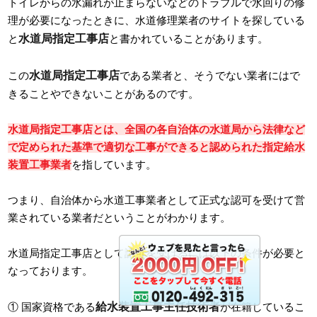
トイレからの水漏れが止まらないなどのトラブルで水回りの修
理が必要になったときに、水道修理業者のサイトを探している
水道局指定工事店
と
と書かれていることがあります。
水道局指定工事店
この
である業者と、そうでない業者にはで
きることやできないことがあるのです。
水道局指定工事店とは、全国の各自治体の水道局から法律など
で定められた基準で適切な工事ができると認められた指定給水
装置工事業者
を指しています。
つまり、自治体から水道工事業者として正式な認可を受けて営
業されている業者だということがわかります。
水道局指定工事店として認可を受けるには以下の条件が必要と
なっております。
給水装置工事主任技術者
① 国家資格である
が在籍しているこ