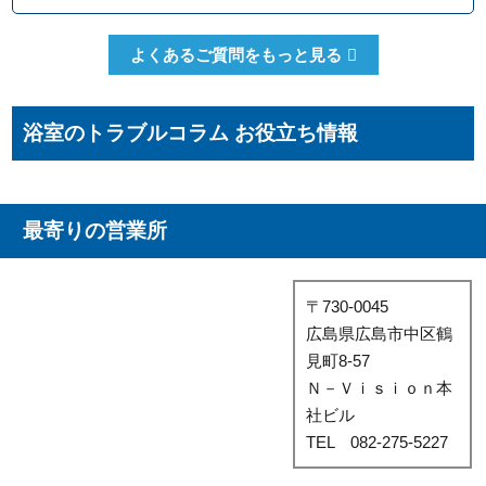
いただかなければ作業を行うことはございま
せんので、安心してまずはご相談ください。
クレジットカードのご利用は、VISA、
よくあるご質問をもっと見る
Master、JCBカードからお選びいただけま
す。クレジット以外にも、現金、銀行振込、
コンビニ決済、QR決済など、お客さまのご都
浴室のトラブルコラム お役立ち情報
合に合わせた方法をお選びいただけます。
最寄りの営業所
〒730-0045
広島県広島市中区鶴
見町8-57
Ｎ－Ｖｉｓｉｏｎ本
社ビル
TEL 082-275-5227