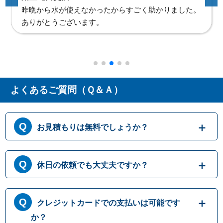
昨晩から水が使えなかったからすごく助かりました。
ありがとうございます。
よくあるご質問（Ｑ＆Ａ）
お見積もりは無料でしょうか？
はい、まずは専門スタッフがお伺いし実際に
休日の依頼でも大丈夫ですか？
目で見て現場調査を行います。確認した内容
を元に、無料でお見積もりをご提示させてい
ただきます。もしお見積り内容がご希望に沿
365日営業しております。休日、祝日、年末年
クレジットカードでの支払いは可能です
わない場合も、キャンセル料等は一切発生い
始いつでも対応可能です。それにかかる追加
たしません。お見積り内容にご納得・ご署名
料金は発生しません。ご安心ください。
か？