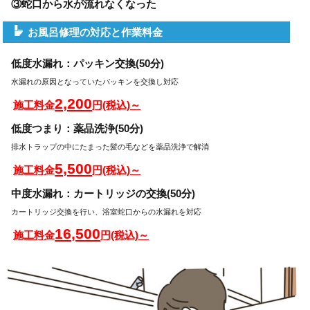
③蛇口から水が流れなくなった
お風呂修理の対応と作業料金
低度水漏れ：パッキン交換(50分)
水漏れの原因となっていたパッキンを交換し対応
2,200
施工料金
円(税込)～
低度つまり：薬品洗浄(50分)
排水トラップの中にたまった髪の毛などを薬品洗浄で解消
5,500
施工料金
円(税込)～
中度水漏れ：カートリッジの交換(50分)
カートリッジ交換を行い、浴室蛇口からの水漏れを対応
16,500
施工料金
円(税込)～