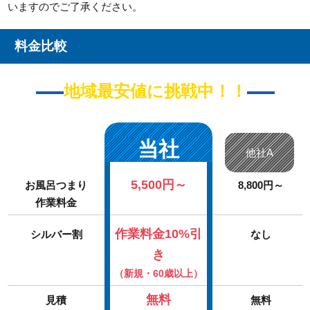
いますのでご了承ください。
料金比較
地域最安値に挑戦中！！
当社
他社A
5,500円～
お風呂つまり
8,800円～
作業料金
作業料金10%引
シルバー割
なし
き
（新規・60歳以上）
無料
見積
無料