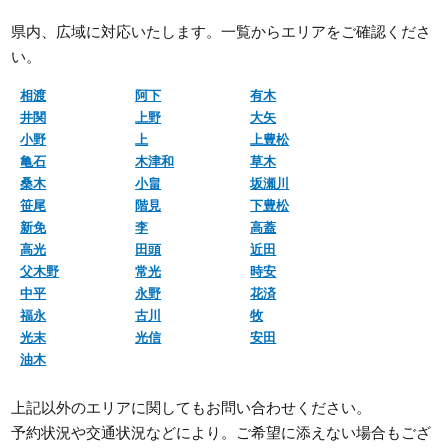
県内、広域に対応いたします。一覧からエリアをご確認くださ
い。
相渡
阿下
有木
井関
上野
大矢
小野
上
上豊松
亀石
木津和
草木
桑木
小畠
坂瀬川
笹尾
階見
下豊松
新免
李
高蓋
高光
田頭
近田
父木野
常光
時安
中平
永野
花済
福永
古川
牧
光末
光信
安田
油木
上記以外のエリアに関してもお問い合わせください。
予約状況や交通状況などにより。ご希望に添えない場合もござ