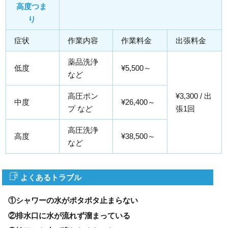
高度つま
り
症状
作業内容
作業料金
出張料金
薬品洗浄
低度
¥5,500～
など
高圧ポン
¥3,300 / 出
中度
¥26,400～
プ など
張1回
高圧洗浄
高度
¥38,500～
など
よくあるトラブル
①シャワーの水がポタポタ止まらない
②排水口に水が流れず溜まっている