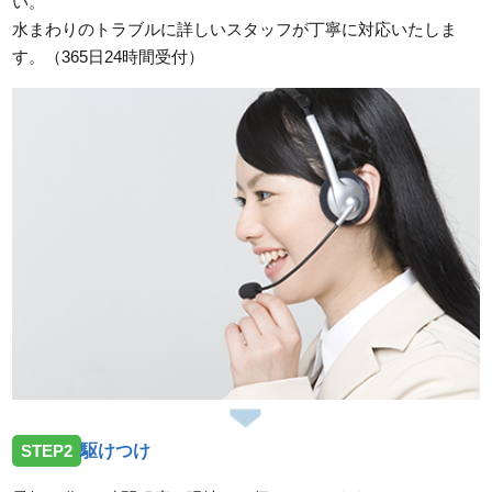
い。
2026/07/17
水まわりのトラブルに詳しいスタッフが丁寧に対応いたしま
広島県広島市中区東白島町にトイレのレバー故障のご
す。（365日24時間受付）
依頼でお伺いしました。
2026/07/17
広島県広島市南区宇品御幸に洗濯蛇口の交換希望のご
依頼でお伺いしました。
2026/07/17
広島県広島市佐伯区河内南に洗面蛇口の故障のご依頼
でお伺いしました。
2026/07/14
広島県広島市中区舟入へ台所蛇口の交換依頼のためお
伺いしました。
2026/07/14
STEP2
駆けつけ
広島県呉市焼山へトイレの不具合修理依頼のためお伺
いしました。