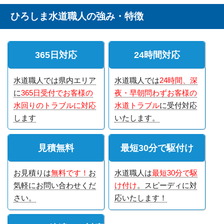
ひろしま水道職人の強み・特徴
365日対応
24時間対応
水道職人では県内エリア
水道職人では
24時間、深
に
365日受付でお客様の
夜・早朝問わずお客様の
水回りのトラブルに対応
水道トラブル
に受付対応
します
いたします。
見積無料
最短30分で駆付け
お見積りは
無料です！
お
水道職人は
最短30分で駆
気軽にお問い合わせくだ
け付け
。スピーディに対
さい。
応いたします！