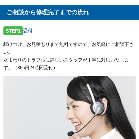
広島県広島市安芸区中野東へ水のお困りごとでお伺い
いたしました。
ご相談から修理完了までの流れ
2026/07/17
STEP1
受付
広島県広島市南区翠にトイレの水漏れ修理のご依頼で
お伺いしました。
駆けつけ、お見積もりまで無料ですので、お気軽にご相談下さ
い。
2026/07/17
水まわりのトラブルに詳しいスタッフが丁寧に対応いたしま
広島県広島市中区東白島町にトイレのレバー故障のご
す。（365日24時間受付）
依頼でお伺いしました。
2026/07/17
広島県広島市南区宇品御幸に洗濯蛇口の交換希望のご
依頼でお伺いしました。
2026/07/17
広島県広島市佐伯区河内南に洗面蛇口の故障のご依頼
でお伺いしました。