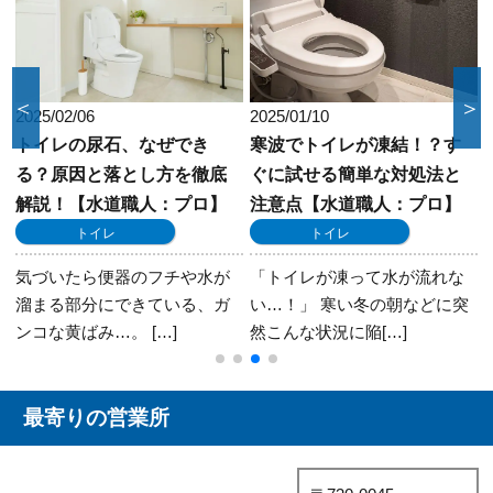
＜
＞
2025/02/06
2025/01/10
トイレの尿石、なぜでき
寒波でトイレが凍結！？す
る？原因と落とし方を徹底
ぐに試せる簡単な対処法と
解説！【水道職人：プロ】
注意点【水道職人：プロ】
トイレ
トイレ
歓
気づいたら便器のフチや水が
「トイレが凍って水が流れな
溜まる部分にできている、ガ
い…！」 寒い冬の朝などに突
ンコな黄ばみ…。 […]
然こんな状況に陥[…]
最寄りの営業所