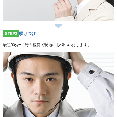
2026/07/14
広島県広島市中区舟入へ台所蛇口の交換依頼のためお
伺いしました。
2026/07/14
STEP2
駆けつけ
広島県呉市焼山へトイレの不具合修理依頼のためお伺
いしました。
最短30分〜1時間程度で現地にお伺いいたします。
2026/07/14
広島県廿日市市友田へ台所蛇口の水漏れ修理依頼のた
めお伺いしました。
スタッフの修理報告や事例の一覧はこちら