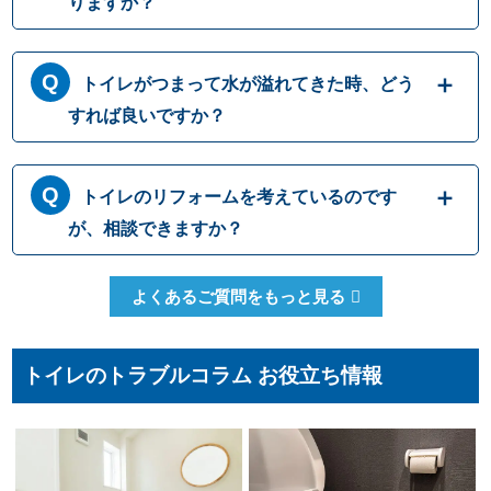
りますか？
トイレットペーパーはトイレに流す前提に作
トイレがつまって水が溢れてきた時、どう
られておりますが、ティッシュペーパーは繊
維の結びつきが強くほどけにくいため、トイ
すれば良いですか？
レに流すと排水パイプ内でつまることがあり
ますので、決して流さないでください。トイ
トイレにつまりが起きて水が流れて行かない
レットペーパーも、一度に大量に流すとつま
トイレのリフォームを考えているのです
時には、無理に水を流すと溢れてしまう可能
りの原因になるため、こまめに流したりウォ
性があります。 原因として一番多いのは便器
が、相談できますか？
シュレットを使用して紙の量を減らしたりす
内でのつまりですが、排管自体がつまってい
ることで、つまりを予防することができます
たりトイレの劣化によって引き起こされる場
もちろんです。水道職人では水漏れ・つまり
よくあるご質問をもっと見る
合もございます。どこでつまっているか原因
修理だけでなくトイレ交換やリフォームな
をしっかりと見極めて適切に修理いたしま
ど、幅広い対応が可能です。排水管の位置な
す。
どによって使用可能な便器の種類も変わって
トイレのトラブルコラム お役立ち情報
まいりますので、しっかりとした現場確認で
最適なご提案をさせて頂きます。