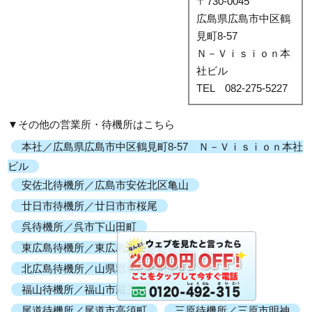
〒730-0045
広島県広島市中区鶴
見町8-57
Ｎ－Ｖｉｓｉｏｎ本
社ビル
TEL 082-275-5227
▼その他の営業所・待機所はこちら
本社／広島県広島市中区鶴見町8-57 Ｎ－Ｖｉｓｉｏｎ本社
ビル
安佐北待機所／広島市安佐北区亀山
廿日市待機所／廿日市市桜尾
呉待機所／呉市下山田町
東広島待機所／東広島市西条町寺家
北広島待機所／山県郡北広島町壬生
福山待機所／福山市蔵王町
尾道待機所／尾道市高須町
三原待機所／三原市明神