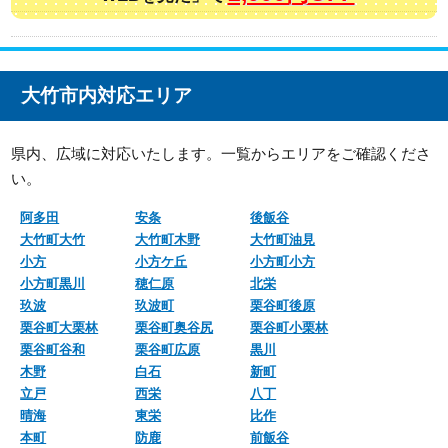
大竹市内対応エリア
県内、広域に対応いたします。一覧からエリアをご確認くださ
い。
阿多田
安条
後飯谷
大竹町大竹
大竹町木野
大竹町油見
小方
小方ケ丘
小方町小方
小方町黒川
穂仁原
北栄
玖波
玖波町
栗谷町後原
栗谷町大栗林
栗谷町奥谷尻
栗谷町小栗林
栗谷町谷和
栗谷町広原
黒川
木野
白石
新町
立戸
西栄
八丁
晴海
東栄
比作
本町
防鹿
前飯谷