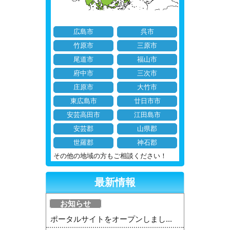
広島市
呉市
竹原市
三原市
尾道市
福山市
府中市
三次市
庄原市
大竹市
東広島市
廿日市市
安芸高田市
江田島市
安芸郡
山県郡
世羅郡
神石郡
その他の地域の方もご相談ください！
最新情報
お知らせ
ポータルサイトをオープンしまし...