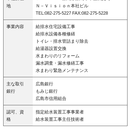
地
Ｎ－Ｖｉｓｉｏｎ本社ビル
TEL:082-275-5227 FAX:082-275-5228
事業内容
給排水住宅設備工事
給排水設備各種修繕
トイレ・排水管詰まり除去
給湯器設置交換
水まわりのリフォーム
漏水調査・漏水修繕工事
水まわり緊急メンテナンス
主な取引
広島銀行
銀行
もみじ銀行
広島市信用組合
認可、資
指定給水装置工事事業者
格
給水装置工事主任技術者