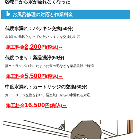
③蛇口から水が流れなくなった
お風呂修理の対応と作業料金
低度水漏れ：パッキン交換(50分)
水漏れの原因となっていたパッキンを交換し対応
2,200
施工料金
円(税込)～
低度つまり：薬品洗浄(50分)
排水トラップの中にたまった髪の毛などを薬品洗浄で解消
5,500
施工料金
円(税込)～
中度水漏れ：カートリッジの交換(50分)
カートリッジ交換を行い、浴室蛇口からの水漏れを対応
16,500
施工料金
円(税込)～