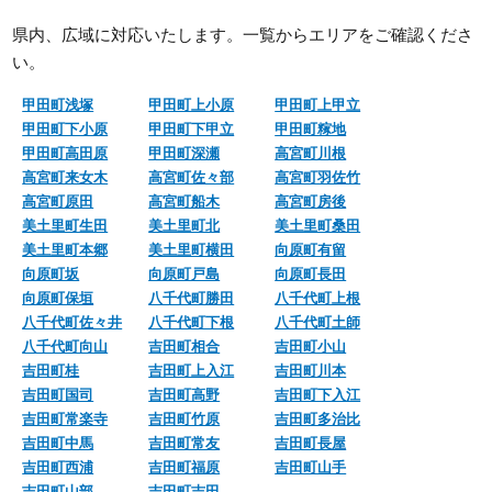
県内、広域に対応いたします。一覧からエリアをご確認くださ
い。
甲田町浅塚
甲田町上小原
甲田町上甲立
甲田町下小原
甲田町下甲立
甲田町糘地
甲田町高田原
甲田町深瀬
高宮町川根
高宮町来女木
高宮町佐々部
高宮町羽佐竹
高宮町原田
高宮町船木
高宮町房後
美土里町生田
美土里町北
美土里町桑田
美土里町本郷
美土里町横田
向原町有留
向原町坂
向原町戸島
向原町長田
向原町保垣
八千代町勝田
八千代町上根
八千代町佐々井
八千代町下根
八千代町土師
八千代町向山
吉田町相合
吉田町小山
吉田町桂
吉田町上入江
吉田町川本
吉田町国司
吉田町高野
吉田町下入江
吉田町常楽寺
吉田町竹原
吉田町多治比
吉田町中馬
吉田町常友
吉田町長屋
吉田町西浦
吉田町福原
吉田町山手
吉田町山部
吉田町吉田