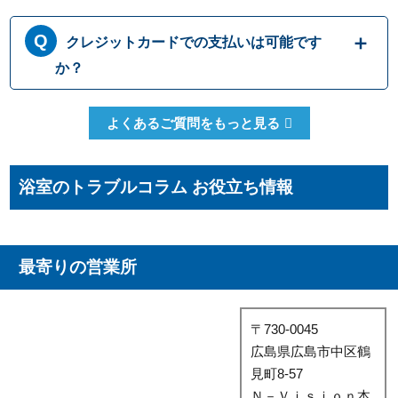
ただきます。もしお見積り内容がご希望に沿
365日営業しております。休日、祝日、年末年
クレジットカードでの支払いは可能です
わない場合も、キャンセル料等は一切発生い
始いつでも対応可能です。それにかかる追加
たしません。お見積り内容にご納得・ご署名
料金は発生しません。ご安心ください。
か？
いただかなければ作業を行うことはございま
せんので、安心してまずはご相談ください。
クレジットカードのご利用は、VISA、
よくあるご質問をもっと見る
Master、JCBカードからお選びいただけま
す。クレジット以外にも、現金、銀行振込、
コンビニ決済、QR決済など、お客さまのご都
浴室のトラブルコラム お役立ち情報
合に合わせた方法をお選びいただけます。
最寄りの営業所
〒730-0045
広島県広島市中区鶴
見町8-57
Ｎ－Ｖｉｓｉｏｎ本