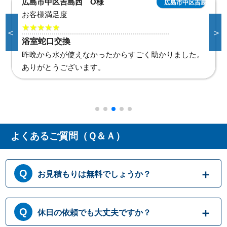
広島市中区吉島西 O様
広島市中区吉島西
お客様満足度
★★★★★
＜
＞
浴室蛇口交換
昨晩から水が使えなかったからすごく助かりました。
ありがとうございます。
よくあるご質問（Ｑ＆Ａ）
お見積もりは無料でしょうか？
はい、まずは専門スタッフがお伺いし実際に
休日の依頼でも大丈夫ですか？
目で見て現場調査を行います。確認した内容
を元に、無料でお見積もりをご提示させてい