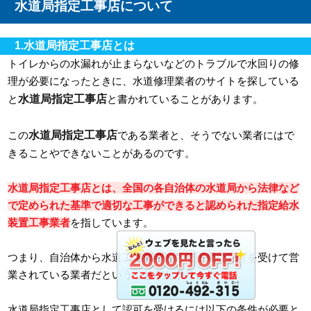
水道局指定工事店について
1.水道局指定工事店とは
トイレからの水漏れが止まらないなどのトラブルで水回りの修
理が必要になったときに、水道修理業者のサイトを探している
水道局指定工事店
と
と書かれていることがあります。
水道局指定工事店
この
である業者と、そうでない業者にはで
きることやできないことがあるのです。
水道局指定工事店とは、全国の各自治体の水道局から法律など
で定められた基準で適切な工事ができると認められた指定給水
装置工事業者
を指しています。
つまり、自治体から水道工事業者として正式な認可を受けて営
業されている業者だということがわかります。
水道局指定工事店として認可を受けるには以下の条件が必要と