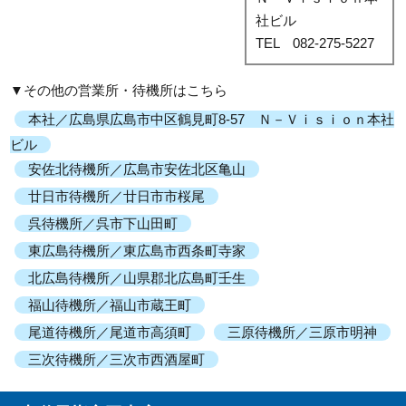
社ビル
TEL 082-275-5227
▼その他の営業所・待機所はこちら
本社／広島県広島市中区鶴見町8-57 Ｎ－Ｖｉｓｉｏｎ本社
ビル
安佐北待機所／広島市安佐北区亀山
廿日市待機所／廿日市市桜尾
呉待機所／呉市下山田町
東広島待機所／東広島市西条町寺家
北広島待機所／山県郡北広島町壬生
福山待機所／福山市蔵王町
尾道待機所／尾道市高須町
三原待機所／三原市明神
三次待機所／三次市西酒屋町