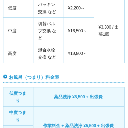
パッキン
低度
¥2,200～
交換 など
切替バル
¥3,300 / 出
中度
ブ交換 な
¥16,500～
張1回
ど
混合水栓
高度
¥19,800～
交換 など
お風呂（つまり）料金表
低度つま
薬品洗浄 ¥5,500 + 出張費
り
中度つま
り
作業料金 + 薬品洗浄 ¥5,500 + 出張費