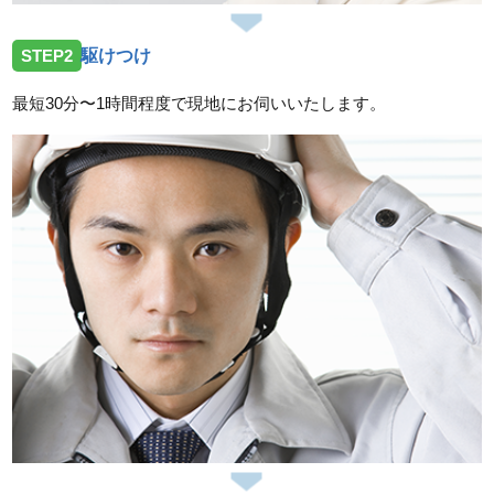
2026/07/14
STEP2
駆けつけ
広島県呉市焼山へトイレの不具合修理依頼のためお伺
いしました。
最短30分〜1時間程度で現地にお伺いいたします。
2026/07/14
広島県廿日市市友田へ台所蛇口の水漏れ修理依頼のた
めお伺いしました。
スタッフの修理報告や事例の一覧はこちら