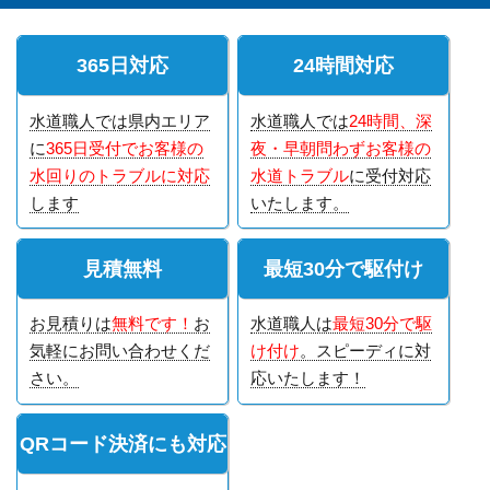
365日対応
24時間対応
水道職人では県内エリア
水道職人では
24時間、深
に
365日受付でお客様の
夜・早朝問わずお客様の
水回りのトラブルに対応
水道トラブル
に受付対応
します
いたします。
見積無料
最短30分で駆付け
お見積りは
無料です！
お
水道職人は
最短30分で駆
気軽にお問い合わせくだ
け付け
。スピーディに対
さい。
応いたします！
QRコード決済にも対応