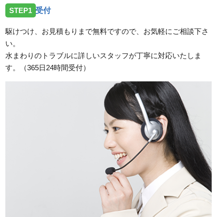
STEP1
受付
広島県広島市南区翠にトイレの水漏れ修理のご依頼で
お伺いしました。
駆けつけ、お見積もりまで無料ですので、お気軽にご相談下さ
い。
2026/07/17
水まわりのトラブルに詳しいスタッフが丁寧に対応いたしま
広島県広島市中区東白島町にトイレのレバー故障のご
す。（365日24時間受付）
依頼でお伺いしました。
2026/07/17
広島県広島市南区宇品御幸に洗濯蛇口の交換希望のご
依頼でお伺いしました。
2026/07/17
広島県広島市佐伯区河内南に洗面蛇口の故障のご依頼
でお伺いしました。
2026/07/14
広島県広島市中区舟入へ台所蛇口の交換依頼のためお
伺いしました。