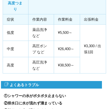
高度つま
り
症状
作業内容
作業料金
出張料金
薬品洗浄
低度
¥5,500～
など
高圧ポン
¥3,300 / 出
中度
¥26,400～
プ など
張1回
高圧洗浄
高度
¥38,500～
など
よくあるトラブル
①シャワーの水がポタポタ止まらない
②排水口に水が流れず溜まっている