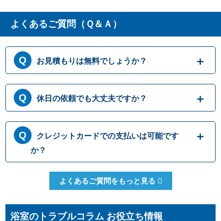
よくあるご質問（Ｑ＆Ａ）
お見積もりは無料でしょうか？
はい、まずは専門スタッフがお伺いし実際に
休日の依頼でも大丈夫ですか？
目で見て現場調査を行います。確認した内容
を元に、無料でお見積もりをご提示させてい
ただきます。もしお見積り内容がご希望に沿
365日営業しております。休日、祝日、年末年
クレジットカードでの支払いは可能です
わない場合も、キャンセル料等は一切発生い
始いつでも対応可能です。それにかかる追加
たしません。お見積り内容にご納得・ご署名
料金は発生しません。ご安心ください。
か？
いただかなければ作業を行うことはございま
せんので、安心してまずはご相談ください。
クレジットカードのご利用は、VISA、
よくあるご質問をもっと見る
Master、JCBカードからお選びいただけま
す。クレジット以外にも、現金、銀行振込、
コンビニ決済、QR決済など、お客さまのご都
浴室のトラブルコラム お役立ち情報