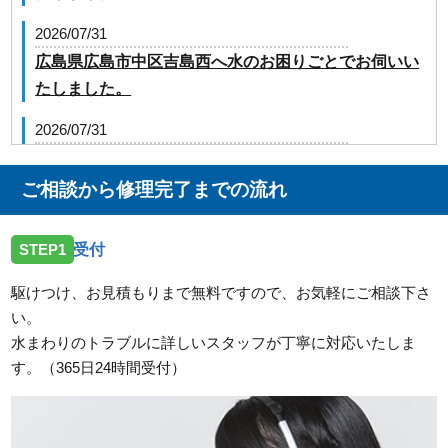
2026/07/31
広島県広島市中区吉島西へ水のお困りごとでお伺いい
たしました。
2026/07/31
広島県広島市安芸区中野東へ水のお困りごとでお伺い
いたしました。
ご相談から修理完了までの流れ
2026/07/17
STEP1
受付
広島県広島市南区翠にトイレの水漏れ修理のご依頼で
お伺いしました。
駆けつけ、お見積もりまで無料ですので、お気軽にご相談下さ
い。
2026/07/17
水まわりのトラブルに詳しいスタッフが丁寧に対応いたしま
広島県広島市中区東白島町にトイレのレバー故障のご
す。（365日24時間受付）
依頼でお伺いしました。
2026/07/17
広島県広島市南区宇品御幸に洗濯蛇口の交換希望のご