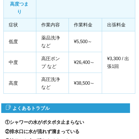
高度つま
り
症状
作業内容
作業料金
出張料金
薬品洗浄
低度
¥5,500～
など
高圧ポン
¥3,300 / 出
中度
¥26,400～
プ など
張1回
高圧洗浄
高度
¥38,500～
など
よくあるトラブル
①シャワーの水がポタポタ止まらない
②排水口に水が流れず溜まっている