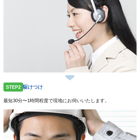
依頼でお伺いしました。
2026/07/17
広島県広島市佐伯区河内南に洗面蛇口の故障のご依頼
でお伺いしました。
2026/07/14
広島県広島市中区舟入へ台所蛇口の交換依頼のためお
伺いしました。
2026/07/14
STEP2
駆けつけ
広島県呉市焼山へトイレの不具合修理依頼のためお伺
いしました。
最短30分〜1時間程度で現地にお伺いいたします。
2026/07/14
広島県廿日市市友田へ台所蛇口の水漏れ修理依頼のた
めお伺いしました。