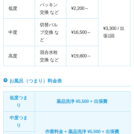
パッキン
低度
¥2,200～
交換 など
切替バル
¥3,300 / 出
中度
ブ交換 な
¥16,500～
張1回
ど
混合水栓
高度
¥19,800～
交換 など
お風呂（つまり）料金表
低度つま
薬品洗浄 ¥5,500 + 出張費
り
中度つま
り
作業料金 + 薬品洗浄 ¥5,500 + 出張費