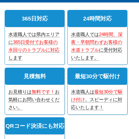
365日対応
24時間対応
水道職人では県内エリア
水道職人では
24時間、深
に
365日受付でお客様の
夜・早朝問わずお客様の
水回りのトラブルに対応
水道トラブル
に受付対応
します
いたします。
見積無料
最短30分で駆付け
お見積りは
無料です！
お
水道職人は
最短30分で駆
気軽にお問い合わせくだ
け付け
。スピーディに対
さい。
応いたします！
QRコード決済にも対応