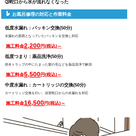
③蛇口から水が流れなくなった
お風呂修理の対応と作業料金
低度水漏れ：パッキン交換(50分)
水漏れの原因となっていたパッキンを交換し対応
2,200
施工料金
円(税込)～
低度つまり：薬品洗浄(50分)
排水トラップの中にたまった髪の毛などを薬品洗浄で解消
5,500
施工料金
円(税込)～
中度水漏れ：カートリッジの交換(50分)
カートリッジ交換を行い、浴室蛇口からの水漏れを対応
16,500
施工料金
円(税込)～