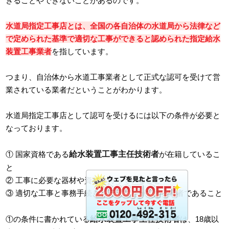
きることやできないことがあるのです。
水道局指定工事店とは、全国の各自治体の水道局から法律など
で定められた基準で適切な工事ができると認められた指定給水
装置工事業者
を指しています。
つまり、自治体から水道工事業者として正式な認可を受けて営
業されている業者だということがわかります。
水道局指定工事店として認可を受けるには以下の条件が必要と
なっております。
給水装置工事主任技術者
① 国家資格である
が在籍しているこ
と
② 工事に必要な器材や資材を持っていること
③ 適切な工事と事務手続きを行うことができる業者であること
給水装置工事主任技術者
①の条件に書かれている
は、18歳以