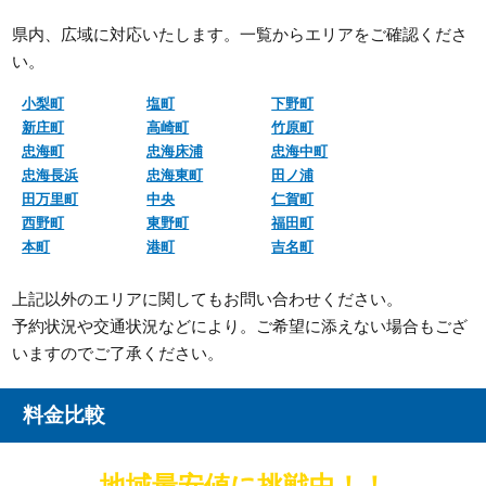
県内、広域に対応いたします。一覧からエリアをご確認くださ
い。
小梨町
塩町
下野町
新庄町
高崎町
竹原町
忠海町
忠海床浦
忠海中町
忠海長浜
忠海東町
田ノ浦
田万里町
中央
仁賀町
西野町
東野町
福田町
本町
港町
吉名町
上記以外のエリアに関してもお問い合わせください。
予約状況や交通状況などにより。ご希望に添えない場合もござ
いますのでご了承ください。
料金比較
地域最安値に挑戦中！！