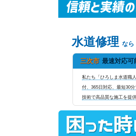
水道修理
なら
三次市
最速対応可
私たち「ひろしま水道職人
付、365日対応、最短3
技術で高品質な施工を提