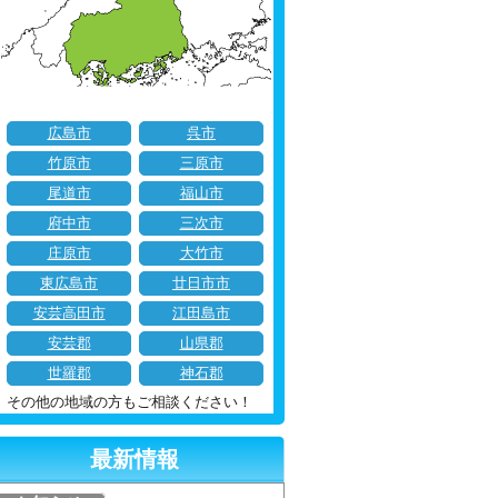
広島市
呉市
竹原市
三原市
尾道市
福山市
府中市
三次市
庄原市
大竹市
東広島市
廿日市市
安芸高田市
江田島市
安芸郡
山県郡
世羅郡
神石郡
その他の地域の方もご相談ください！
最新情報