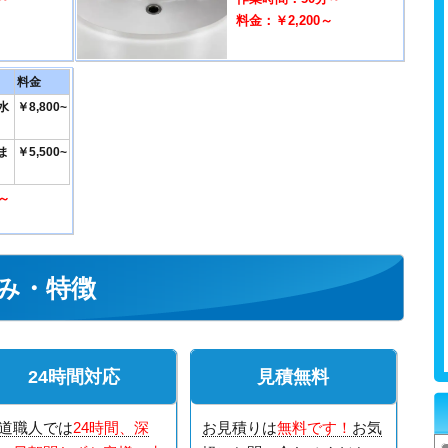
～
料金：￥2,200～
料金
水
￥8,800~
ま
￥5,500~
～
～
み・特徴
24時間対応
見積無料
道職人では
24時間、深
お見積りは
無料です！
お気