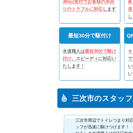
365日受付でお客様の水回
夜
りのトラブルに対応
します
道
し
最短30分で駆付け
Q
水道職人は
最短30分で駆け
キ
付け
。スピーディに対応い
で
たします！
い
い
三次市のスタッフ
三次市周辺でトイレつまり対
ッフが迅速に駆けつけます！