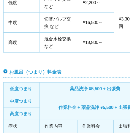
低度
¥2,200～
など
切替バルブ交
¥3,300
中度
¥16,500～
換 など
回
混合水栓交換
高度
¥19,800～
など
お風呂（つまり）料金表
低度つまり
薬品洗浄 ¥5,500 + 出張費
中度つまり
作業料金 + 薬品洗浄 ¥5,500 + 出張費
高度つまり
症状
作業内容
作業料金
出張料