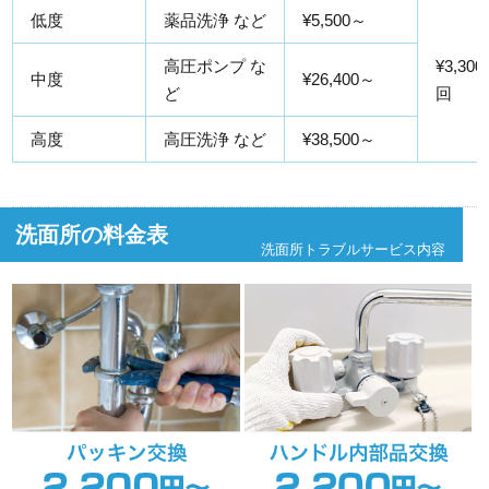
低度
薬品洗浄 など
¥5,500～
高圧ポンプ な
¥3,300
中度
¥26,400～
ど
回
高度
高圧洗浄 など
¥38,500～
洗面所の料金表
洗面所トラブルサービス内容