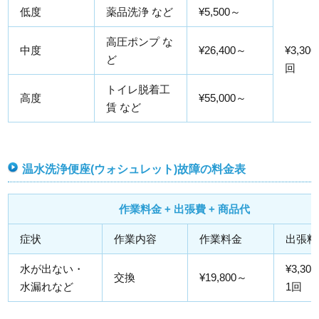
低度
薬品洗浄 など
¥5,500～
高圧ポンプ な
中度
¥26,400～
¥3,300
ど
回
トイレ脱着工
高度
¥55,000～
賃 など
温水洗浄便座(ウォシュレット)故障の料金表
作業料金 + 出張費 + 商品代
症状
作業内容
作業料金
出張料
水が出ない・
¥3,30
交換
¥19,800～
水漏れなど
1回