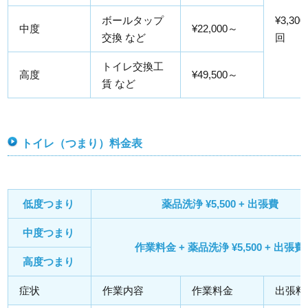
ボールタップ
¥3,300
中度
¥22,000～
交換 など
回
トイレ交換工
高度
¥49,500～
賃 など
トイレ（つまり）料金表
低度つまり
薬品洗浄 ¥5,500 + 出張費
中度つまり
作業料金 + 薬品洗浄 ¥5,500 + 出張費
高度つまり
症状
作業内容
作業料金
出張料