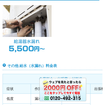
その他 給水（水漏れ）料金表
作業料金 + 出張費 + 材料代
症状
作業内容
作業料金
出張料
低度
漏水調査 など
¥8,800～