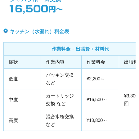
キッチン（水漏れ）料金表
作業料金 + 出張費 + 材料代
症状
作業内容
作業料金
出張料
パッキン交換
低度
¥2,200～
など
カートリッジ
¥3,300
中度
¥16,500～
交換 など
回
混合水栓交換
高度
¥19,800～
など