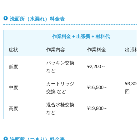
洗面所（水漏れ）料金表
作業料金 + 出張費 + 材料代
症状
作業内容
作業料金
出張料
パッキン交換
低度
¥2,200～
など
カートリッジ
¥3,300
中度
¥16,500～
交換 など
回
混合水栓交換
高度
¥19,800～
など
洗面所（つまり）料金表