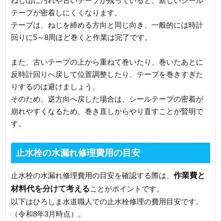
ねじ山に汚れや古いテープが残っていると、新しいシール
テープが密着しにくくなります。
テープは、ねじを締める方向と同じ向き、一般的には時計
回りに5～8周ほど巻くと作業は完了です。
また、古いテープの上から重ねて巻いたり、巻いたあとに
反時計回りへ戻して位置調整したり、テープを巻きすぎた
りするのは避けましょう。
そのため、逆方向へ戻した場合は、シールテープの密着が
崩れやすくなるため、巻き直しからやり直すことが賢明で
す。
止水栓の水漏れ修理費用の目安
作業費と
止水栓の水漏れ修理費用の目安を確認する際は、
材料代を分けて考える
ことがポイントです。
以下はひろしま水道職人での止水栓修理の費用目安です。
（令和8年3月時点）。