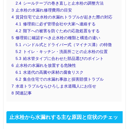
2.4
シールテープの巻き直しと止水栓の調整方法
3
止水栓の水漏れ修理費用の目安
4
賃貸住宅で止水栓の水漏れトラブルが起きた際の対応
4.1
修理前に必ず管理会社や大家へ連絡する
4.2
階下への被害を防ぐための応急処置をする
5
修理前に確認すべき止水栓の種類と構造の違い
5.1
ハンドル式とドライバー式（マイナス溝）の特徴
5.2
トイレ・キッチン・洗面所ごとの止水栓の位置
5.3
給水管タイプに合わせた部品選びのポイント
6
止水栓の水漏れを放置する危険性
6.1
水道代の高騰や床材の腐食リスク
6.2
集合住宅での水漏れ事故と損害賠償トラブル
7
水道トラブルならひろしま水道職人にお任せ
8
関連記事
止水栓から水漏れする主な原因と症状のチェッ