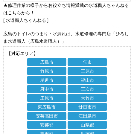
★修理作業の様子からお役立ち情報満載の水道職人ちゃんねる
はこちらから！
[
水道職人ちゃんねる
]
広島のトイレのつまり・水漏れは、水道修理の専門店「ひろし
ま水道職人（広島水道職人）」
【対応エリア】
広島市
呉市
竹原市
三原市
尾道市
福山市
府中市
三次市
庄原市
大竹市
東広島市
廿日市市
安芸高田市
江田島市
安芸郡
山県郡
豊田郡
世羅郡