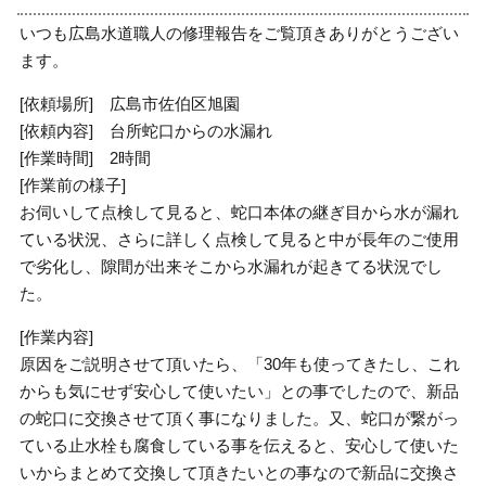
いつも広島水道職人の修理報告をご覧頂きありがとうござい
ます。
[依頼場所] 広島市佐伯区旭園
[依頼内容] 台所蛇口からの水漏れ
[作業時間] 2時間
[作業前の様子]
お伺いして点検して見ると、蛇口本体の継ぎ目から水が漏れ
ている状況、さらに詳しく点検して見ると中が長年のご使用
で劣化し、隙間が出来そこから水漏れが起きてる状況でし
た。
[作業内容]
原因をご説明させて頂いたら、「30年も使ってきたし、これ
からも気にせず安心して使いたい」との事でしたので、新品
の蛇口に交換させて頂く事になりました。又、蛇口が繋がっ
ている止水栓も腐食している事を伝えると、安心して使いた
いからまとめて交換して頂きたいとの事なので新品に交換さ