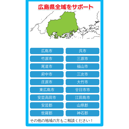
広島市
呉市
竹原市
三原市
尾道市
福山市
府中市
三次市
庄原市
大竹市
東広島市
廿日市市
安芸高田市
江田島市
安芸郡
山県郡
世羅郡
神石郡
その他の地域の方もご相談ください！