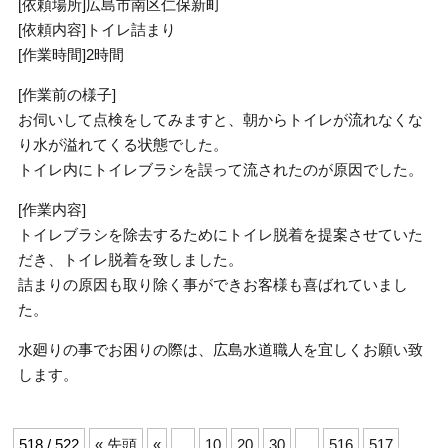
[依頼場所]広島市南区仁保新町
[依頼内容]トイレ詰まり
[作業時間]2時間
[作業前の様子]
お伺いして点検をしてみますと、朝からトイレが流れなくな
り水が溢れてくる状態でした。
トイレ内にトイレブラシを誤って流されたのが原因でした。
[作業内容]
トイレブラシを除去するためにトイレ脱着を提案させていた
だき、トイレ脱着を致しました。
詰まりの原因も取り除く事ができお客様も喜ばれていまし
た。
水廻りの事でお困りの際は、広島水道職人を宜しくお願い致
します。
518 / 522
« 先頭
«
...
10
20
30
...
516
517