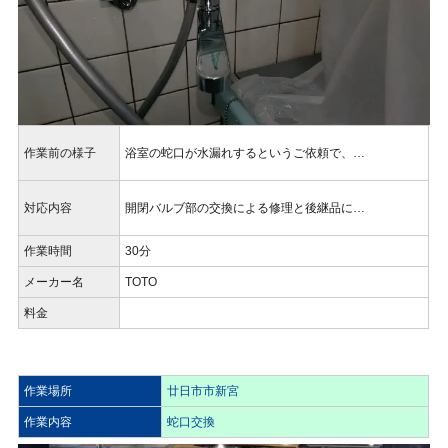
作業前の様子
浴室の蛇口が水漏れするというご依頼で、…
対応内容
開閉バルブ部の交換による修理と後継品に…
作業時間
30分
メーカー名
TOTO
料金
作業場所
廿日市市新宮
作業内容
蛇口交換