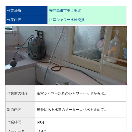
作業場所
安芸高田市美土里北
作業内容
浴室シャワー水栓交換
作業前の様子
浴室シャワー水栓のシャワーヘッドからポ…
対応内容
屋外にある水道のメーターより水を止めて…
作業時間
60分
メーカー名
TOTO