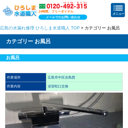
24時間、フリーダイヤル
メールでのお問い合わせ
広島の水漏れ修理 ひろしま水道職人 TOP
> カテゴリー お風呂
カテゴリー お風呂
お風呂
作業場所
広島市中区吉島西
作業内容
浴室蛇口交換