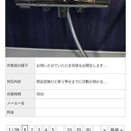
作業前の様子
お伺いさせていただき症状をお聞きします…
対応内容
部品交換だと取り寄せまでに日数が掛かる…
作業時間
30分
メーカー名
料金
1 / 39
1
2
3
4
5
...
10
20
30
...
»
最後 »