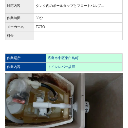
対応内容
タンク内のボールタップとフロートバルブ…
作業時間
30分
メーカー名
TOTO
料金
作業場所
広島市中区東白島町
作業内容
トイレレバー故障