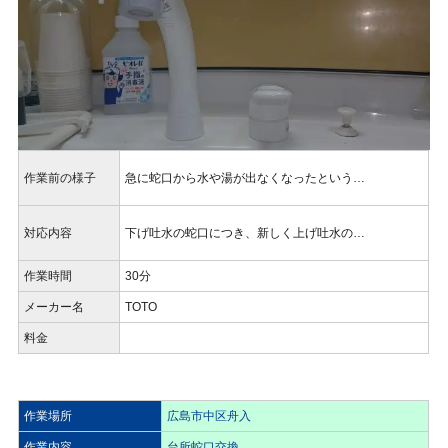
作業前の様子
急に蛇口から水や湯が出なくなったという…
対応内容
下げ吐水の蛇口につき、新しく上げ吐水の…
作業時間
30分
メーカー名
TOTO
料金
作業場所
広島市中区舟入
作業内容
台所蛇口交換