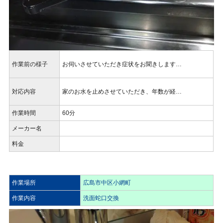
作業前の様子
お伺いさせていただき症状をお聞きします…
対応内容
家のお水を止めさせていただき、年数が経…
作業時間
60分
メーカー名
料金
作業場所
広島市中区小網町
作業内容
洗面蛇口交換