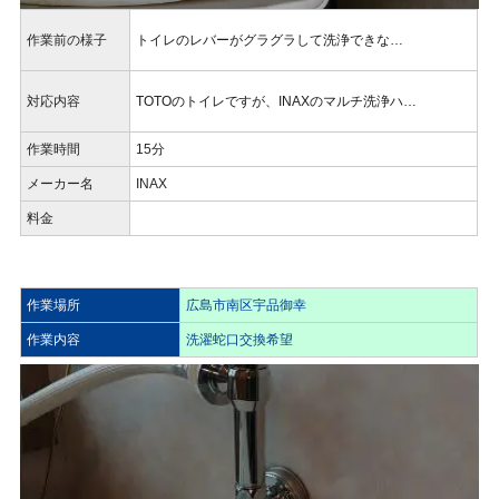
作業前の様子
トイレのレバーがグラグラして洗浄できな…
対応内容
TOTOのトイレですが、INAXのマルチ洗浄ハ…
作業時間
15分
メーカー名
INAX
料金
作業場所
広島市南区宇品御幸
作業内容
洗濯蛇口交換希望