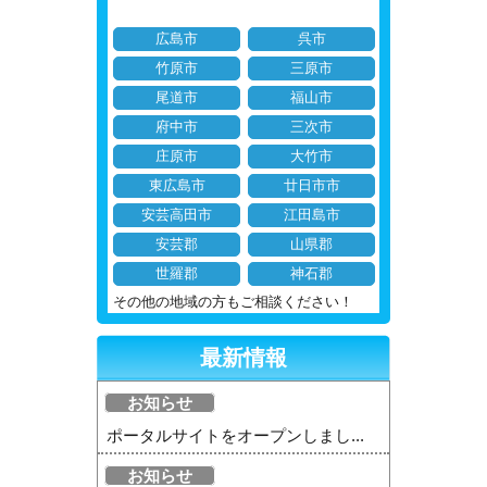
広島市
呉市
竹原市
三原市
尾道市
福山市
府中市
三次市
庄原市
大竹市
東広島市
廿日市市
安芸高田市
江田島市
安芸郡
山県郡
世羅郡
神石郡
その他の地域の方もご相談ください！
最新情報
お知らせ
ポータルサイトをオープンしまし...
お知らせ