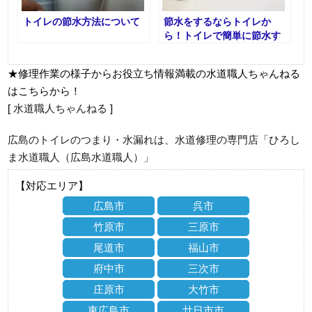
トイレの節水方法について
節水をするならトイレか
ら！トイレで簡単に節水す
る方法
★修理作業の様子からお役立ち情報満載の水道職人ちゃんねる
はこちらから！
[
水道職人ちゃんねる
]
広島のトイレのつまり・水漏れは、水道修理の専門店「ひろし
ま水道職人（広島水道職人）」
【対応エリア】
広島市
呉市
竹原市
三原市
尾道市
福山市
府中市
三次市
庄原市
大竹市
東広島市
廿日市市