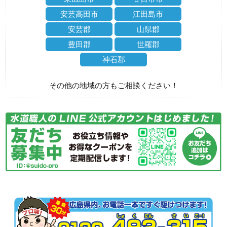
安芸高田市
江田島市
安芸郡
山県郡
豊田郡
世羅郡
神石郡
その他の地域の方もご相談ください！