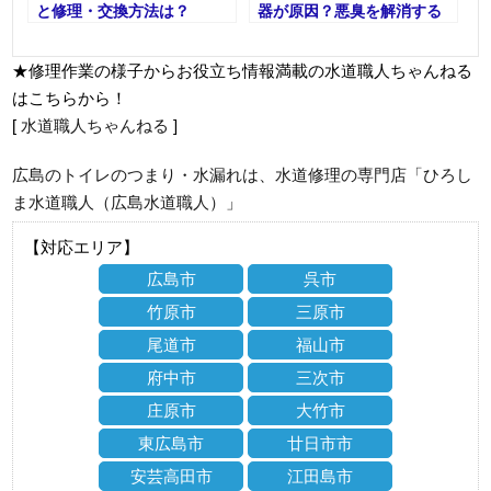
と修理・交換方法は？
器が原因？悪臭を解消する
方法
★修理作業の様子からお役立ち情報満載の水道職人ちゃんねる
はこちらから！
[
水道職人ちゃんねる
]
広島のトイレのつまり・水漏れは、水道修理の専門店「ひろし
ま水道職人（広島水道職人）」
【対応エリア】
広島市
呉市
竹原市
三原市
尾道市
福山市
府中市
三次市
庄原市
大竹市
東広島市
廿日市市
安芸高田市
江田島市