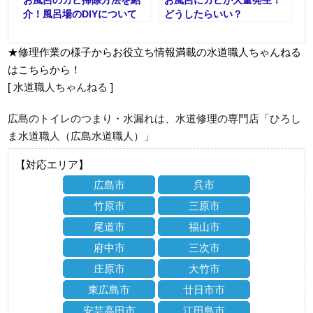
お風呂のカビ掃除方法を紹
お風呂にカビが大量発生！
介！風呂場のDIYについて
どうしたらいい？
も解説
★修理作業の様子からお役立ち情報満載の水道職人ちゃんねる
はこちらから！
[
水道職人ちゃんねる
]
広島のトイレのつまり・水漏れは、水道修理の専門店「ひろし
ま水道職人（広島水道職人）」
【対応エリア】
広島市
呉市
竹原市
三原市
尾道市
福山市
府中市
三次市
庄原市
大竹市
東広島市
廿日市市
安芸高田市
江田島市