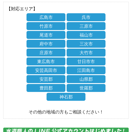
【対応エリア】
広島市
呉市
竹原市
三原市
尾道市
福山市
府中市
三次市
庄原市
大竹市
東広島市
廿日市市
安芸高田市
江田島市
安芸郡
山県郡
豊田郡
世羅郡
神石郡
その他の地域の方もご相談ください！