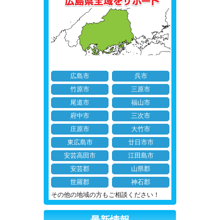
広島市
呉市
竹原市
三原市
尾道市
福山市
府中市
三次市
庄原市
大竹市
東広島市
廿日市市
安芸高田市
江田島市
安芸郡
山県郡
世羅郡
神石郡
その他の地域の方もご相談ください！