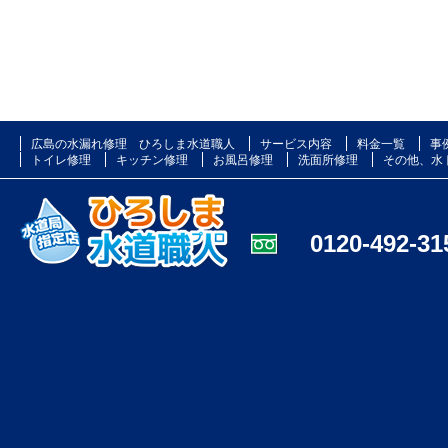
広島の水漏れ修理 ひろしま水道職人
サービス内容
料金一覧
事
トイレ修理
キッチン修理
お風呂修理
洗面所修理
その他、水
0120-492-31