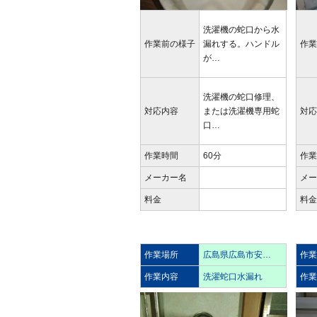
洗濯機の蛇口から水
作業前の様子
漏れする。ハンドル
作
が…
洗濯機の蛇口修理、
対応内容
または洗濯機専用蛇
対
口…
作業時間
60分
作
メーカー名
メ
料金
料
作業場所
広島県広島市安…
作
作業内容
洗濯蛇口水漏れ
作