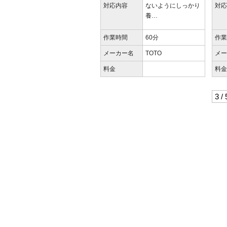
対応内容
ないようにしっかり
対
養…
作業時間
60分
作
メーカー名
TOTO
メ
料金
料
3 / 