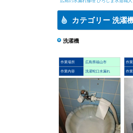
広島の水漏れ修理 ひろしま水道職人 
カテゴリー 洗濯
洗濯機
作業場所
広島県福山市
作
作業内容
洗濯蛇口水漏れ
作