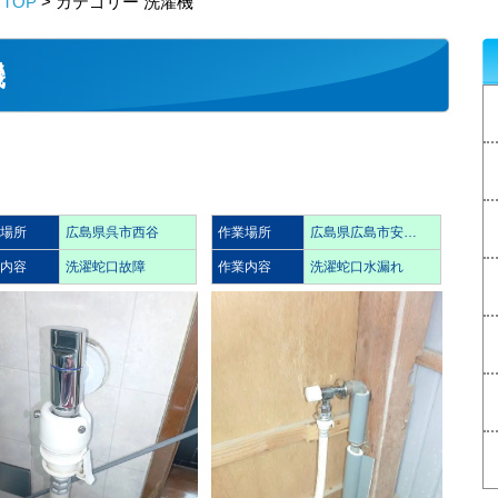
TOP
> カテゴリー 洗濯機
機
業場所
広島県呉市西谷
作業場所
広島県広島市安…
業内容
洗濯蛇口故障
作業内容
洗濯蛇口水漏れ