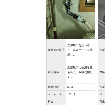
洗濯蛇口をひねる
作業前の様子
と、洗濯ホースを接
作
続し…
洗濯蛇口の使用年数
対応内容
も長く、今後使用し
対
て…
作業時間
60分
作
メーカー名
TOTO
メ
料金
料