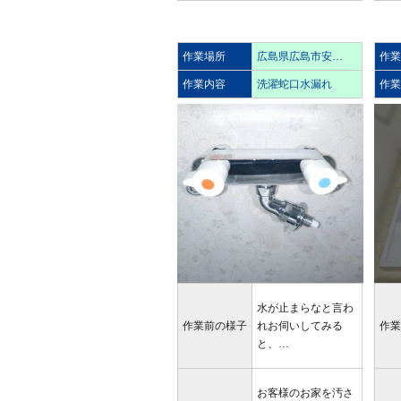
作業場所
広島県広島市安…
作
作業内容
洗濯蛇口水漏れ
作
水が止まらなと言わ
作業前の様子
れお伺いしてみる
作
と、…
お客様のお家を汚さ