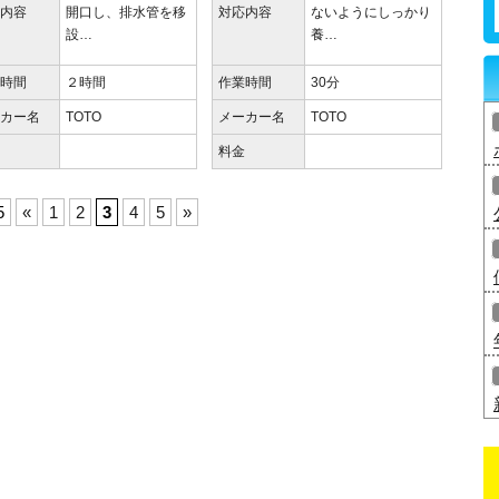
応内容
開口し、排水管を移
対応内容
ないようにしっかり
設…
養…
業時間
２時間
作業時間
30分
ーカー名
TOTO
メーカー名
TOTO
金
料金
5
«
1
2
3
4
5
»