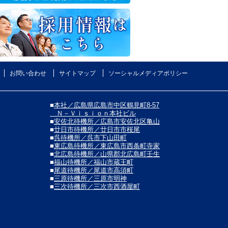
お問い合わせ
サイトマップ
ソーシャルメディアポリシー
■
本社／広島県広島市中区鶴見町8-57
Ｎ－Ｖｉｓｉｏｎ本社ビル
■
安佐北待機所／広島市安佐北区亀山
■
廿日市待機所／廿日市市桜尾
■
呉待機所／呉市下山田町
■
東広島待機所／東広島市西条町寺家
■
北広島待機所／山県郡北広島町壬生
■
福山待機所／福山市蔵王町
■
尾道待機所／尾道市高須町
■
三原待機所／三原市明神
■
三次待機所／三次市西酒屋町