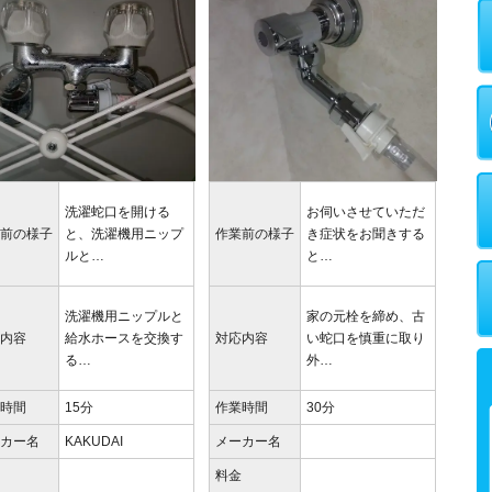
洗濯蛇口を開ける
お伺いさせていただ
業前の様子
と、洗濯機用ニップ
作業前の様子
き症状をお聞きする
ルと…
と…
洗濯機用ニップルと
家の元栓を締め、古
応内容
給水ホースを交換す
対応内容
い蛇口を慎重に取り
る…
外…
業時間
15分
作業時間
30分
ーカー名
KAKUDAI
メーカー名
金
料金