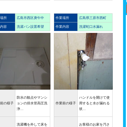
業場所
広島市西区庚午中
作業場所
広島県三原市西町
業内容
洗濯パン設置希望
作業内容
洗濯蛇口水漏れ
防水の観点やマンシ
ハンドルを開けて使
業前の様子
ョンの排水管高圧洗
作業前の様子
用すると水が漏れる
浄…
状…
洗濯機を外して床を
お客様のお家を汚さ