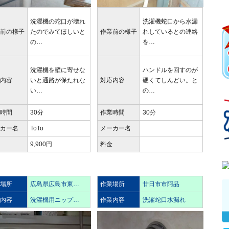
洗濯機の蛇口が壊れ
洗濯機蛇口から水漏
業前の様子
たのでみてほしいと
作業前の様子
れしているとの連絡
の…
を…
洗濯機を壁に寄せな
ハンドルを回すのが
応内容
いと通路が保たれな
対応内容
硬くてしんどい。と
い…
の…
業時間
30分
作業時間
30分
ーカー名
ToTo
メーカー名
金
9,900円
料金
業場所
広島県広島市東…
作業場所
廿日市市阿品
業内容
洗濯機用ニップ…
作業内容
洗濯蛇口水漏れ