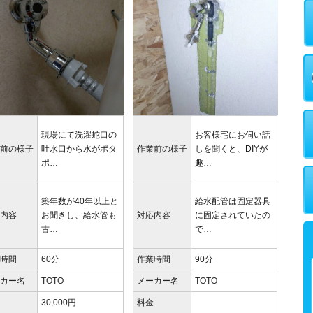
現場にて洗濯蛇口の
お客様宅にお伺い話
業前の様子
吐水口から水がポタ
作業前の様子
しを聞くと、DIYが
ポ…
趣…
築年数が40年以上と
給水配管は固定器具
応内容
お聞きし、給水管も
対応内容
に固定されていたの
古…
で…
業時間
60分
作業時間
90分
ーカー名
TOTO
メーカー名
TOTO
金
30,000円
料金