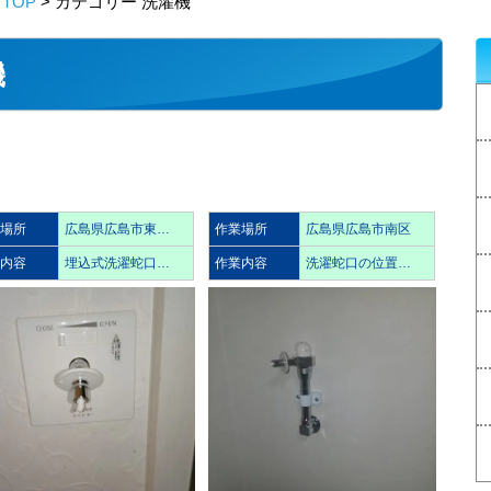
TOP
> カテゴリー 洗濯機
機
業場所
広島県広島市東…
作業場所
広島県広島市南区
業内容
埋込式洗濯蛇口…
作業内容
洗濯蛇口の位置…