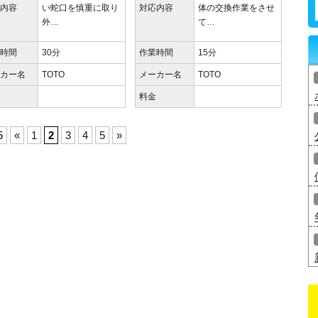
応内容
い蛇口を慎重に取り
対応内容
体の交換作業をさせ
外…
て…
業時間
30分
作業時間
15分
ーカー名
TOTO
メーカー名
TOTO
金
料金
5
«
1
2
3
4
5
»