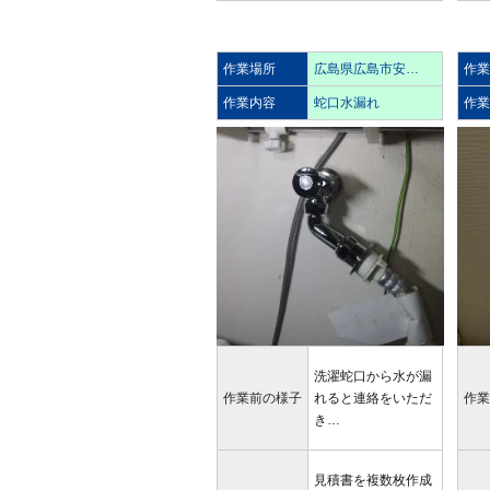
作業場所
広島県広島市安…
作
作業内容
蛇口水漏れ
作
洗濯蛇口から水が漏
作業前の様子
れると連絡をいただ
作
き…
見積書を複数枚作成