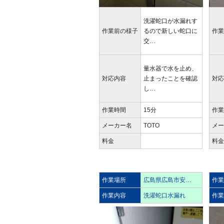
洗濯蛇口が水漏れす
作業前の様子
るので新しい蛇口に
作
交…
量水器で水を止め、
対応内容
止まったことを確認
対
し…
作業時間
15分
作
メーカー名
TOTO
メ
料金
料
作業場所
広島県広島市安…
作
作業内容
洗濯蛇口水漏れ
作