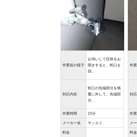
お伺いして症状をお
作業前の様子
聞きすると、蛇口を
作
回…
蛇口の先端部分を慎
対応内容
重に外して、先端部
対
分…
作業時間
15分
作
メーカー名
サンエイ
メ
料金
料