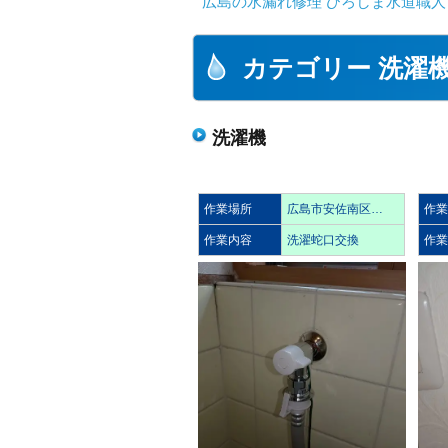
広島の水漏れ修理 ひろしま水道職人 
カテゴリー 洗濯
洗濯機
作業場所
広島市安佐南区…
作
作業内容
洗濯蛇口交換
作