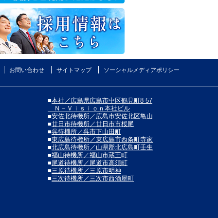
お問い合わせ
サイトマップ
ソーシャルメディアポリシー
■
本社／広島県広島市中区鶴見町8-57
Ｎ－Ｖｉｓｉｏｎ本社ビル
■
安佐北待機所／広島市安佐北区亀山
■
廿日市待機所／廿日市市桜尾
■
呉待機所／呉市下山田町
■
東広島待機所／東広島市西条町寺家
■
北広島待機所／山県郡北広島町壬生
■
福山待機所／福山市蔵王町
■
尾道待機所／尾道市高須町
■
三原待機所／三原市明神
■
三次待機所／三次市西酒屋町