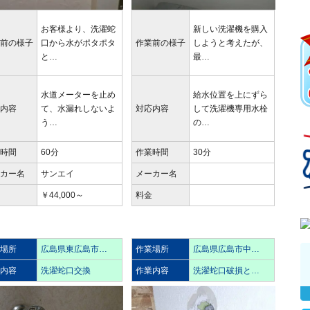
お客様より、洗濯蛇
新しい洗濯機を購入
業前の様子
口から水がポタポタ
作業前の様子
しようと考えたが、
と…
最…
水道メーターを止め
給水位置を上にずら
応内容
て、水漏れしないよ
対応内容
して洗濯機専用水栓
う…
の…
業時間
60分
作業時間
30分
ーカー名
サンエイ
メーカー名
金
￥44,000～
料金
業場所
広島県東広島市…
作業場所
広島県広島市中…
業内容
洗濯蛇口交換
作業内容
洗濯蛇口破損と…