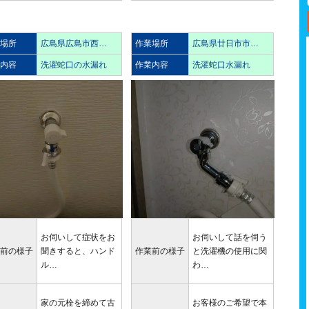
業場所
広島県広島市西…
作業場所
広島県廿日市市…
業内容
洗濯蛇口の水漏れ
作業内容
洗濯蛇口水漏れ
お伺いして症状をお
お伺いして話を伺う
業前の様子
聞きすると、ハンド
作業前の様子
と洗濯機の使用に関
ル…
わ…
家の元栓を締めて古
お客様のご希望で本