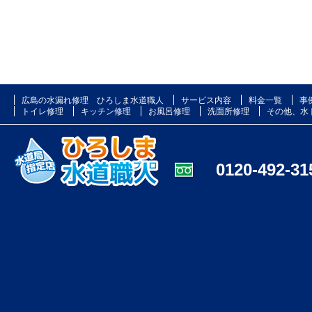
広島の水漏れ修理 ひろしま水道職人
サービス内容
料金一覧
事
トイレ修理
キッチン修理
お風呂修理
洗面所修理
その他、水
0120-492-31