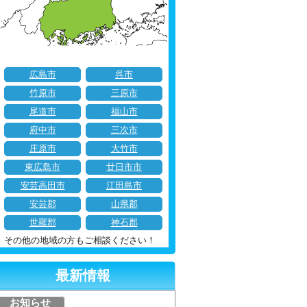
広島市
呉市
竹原市
三原市
尾道市
福山市
府中市
三次市
庄原市
大竹市
東広島市
廿日市市
安芸高田市
江田島市
安芸郡
山県郡
世羅郡
神石郡
その他の地域の方もご相談ください！
最新情報
お知らせ