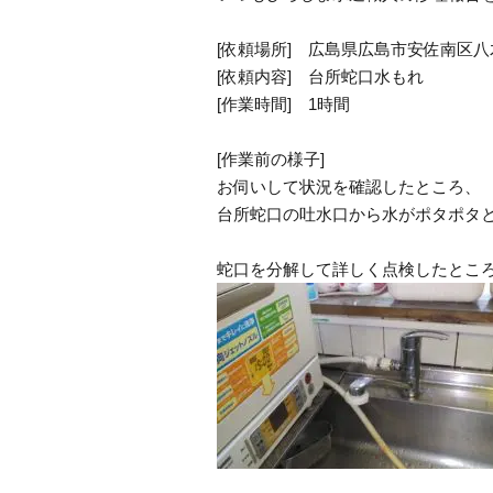
[依頼場所] 広島県広島市安佐南区八
[依頼内容] 台所蛇口水もれ
[作業時間] 1時間
[作業前の様子]
お伺いして状況を確認したところ、
台所蛇口の吐水口から水がポタポタ
蛇口を分解して詳しく点検したとこ