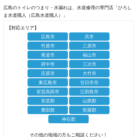
広島のトイレのつまり・水漏れは、水道修理の専門店「ひろし
ま水道職人（広島水道職人）」
【対応エリア】
広島市
呉市
竹原市
三原市
尾道市
福山市
府中市
三次市
庄原市
大竹市
東広島市
廿日市市
安芸高田市
江田島市
安芸郡
山県郡
豊田郡
世羅郡
神石郡
その他の地域の方もご相談ください！