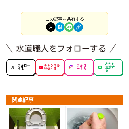
この記事を共有する
友だち
フォロー
チャンネル
フォロ
追加す
する
登録する
ーする
る
関連記事