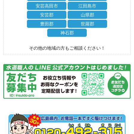
安芸高田市
江田島市
安芸郡
山県郡
豊田郡
世羅郡
神石郡
その他の地域の方もご相談ください！