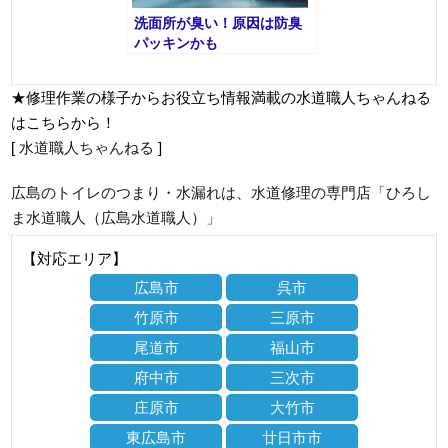
洗面所が臭い！原因は防臭
パッキンかも
★修理作業の様子からお役立ち情報満載の水道職人ちゃんねる
はこちらから！
[
水道職人ちゃんねる
]
広島のトイレのつまり・水漏れは、水道修理の専門店「ひろし
ま水道職人（広島水道職人）」
【対応エリア】
広島市
呉市
竹原市
三原市
尾道市
福山市
府中市
三次市
庄原市
大竹市
東広島市
廿日市市