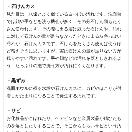
・石けんカス
見た目は、水垢とよく似ている白っぽい汚れです。洗面台
では顔や手などを洗う機会が多く、その分石けん類もたく
さん使われます。その際に出る溶け残った石けんや、汚れ
に対して石けんの量が足らなかったときに出る灰色っぽい
汚れが、石けんカスです。石けんをたくさん使えば使うほ
ど増えそうに思いますが、実は石けんの量が足りない方が
残りやすい汚れです。手や顔などの汚れを落としきれるよ
う、たっぷりの泡で洗う方が汚れにくくなります。
・黒ずみ
洗面ボウルに残る水垢や石けんカスに、カビやほこりが付
着しかたまりになることで発生する汚れです。
・サビ
お化粧品がこぼれたり、ヘアピンなど金属製品が錆びたも
のを落としたりすることで、そこからもらいサビという汚