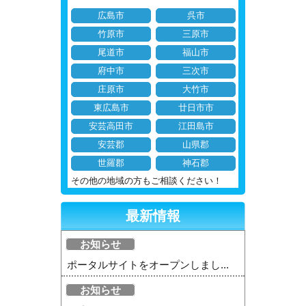
広島市
呉市
竹原市
三原市
尾道市
福山市
府中市
三次市
庄原市
大竹市
東広島市
廿日市市
安芸高田市
江田島市
安芸郡
山県郡
世羅郡
神石郡
その他の地域の方もご相談ください！
最新情報
お知らせ
ポータルサイトをオープンしまし...
お知らせ