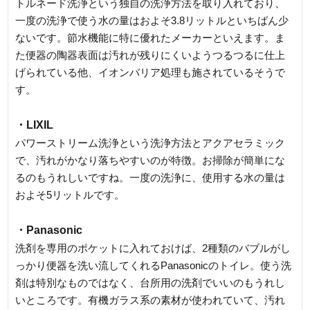
トルネード洗浄という独自の洗浄方法を取り入れており、
一度の洗浄で使う水の量はおよそ3.8リットルといちばん少
ないです。節水機能に特に優れたメーカーといえます。ま
た便器の陶器表面は汚れが残りにくいようつるつるに仕上
げられている他、イオンバリア処理も施されているそうで
す。
・LIXIL
パワーストリーム洗浄という洗浄方法とアクアセラミック
で、汚れがかなり落ちやすいのが特徴。お掃除が簡単にな
るのもうれしいですね。一度の洗浄に、使用する水の量は
およそ5リットルです。
・Panasonic
洗剤を専用のポケットに入れておけば、2種類のバブルがし
っかり便器を洗い流してくれるPanasonicのトイレ。使う洗
剤は特別なものではなく、台所用の洗剤でいいのもうれし
いところです。有機ガラス系の素材が使われていて、汚れ