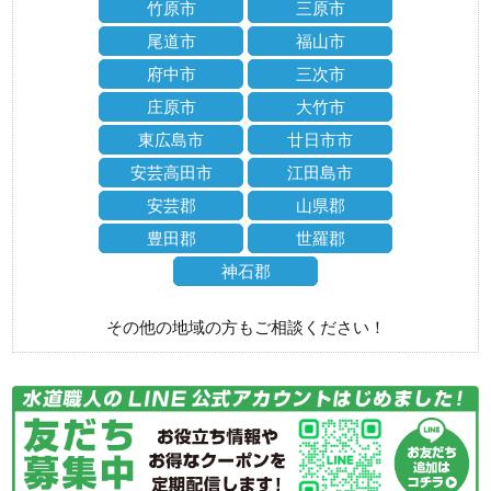
竹原市
三原市
尾道市
福山市
府中市
三次市
庄原市
大竹市
東広島市
廿日市市
安芸高田市
江田島市
安芸郡
山県郡
豊田郡
世羅郡
神石郡
その他の地域の方もご相談ください！