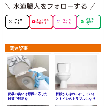
友だち
フォロー
チャンネル
フォロ
追加す
する
登録する
ーする
る
関連記事
便器の臭いは原因に応じた
普段からきれいにしている
対策で解消を
とトイレのトラブルになり
にくくなる