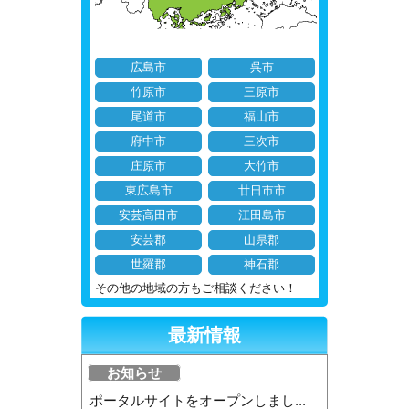
広島市
呉市
竹原市
三原市
尾道市
福山市
府中市
三次市
庄原市
大竹市
東広島市
廿日市市
安芸高田市
江田島市
安芸郡
山県郡
世羅郡
神石郡
その他の地域の方もご相談ください！
最新情報
お知らせ
ポータルサイトをオープンしまし...