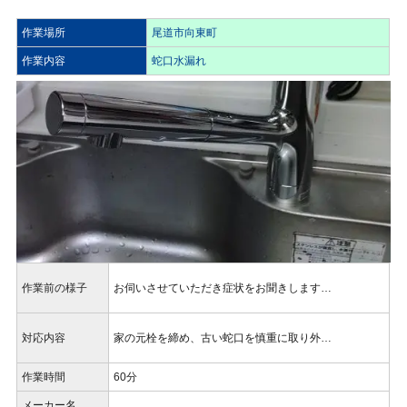
作業場所
尾道市向東町
作業内容
蛇口水漏れ
作業前の様子
お伺いさせていただき症状をお聞きします…
対応内容
家の元栓を締め、古い蛇口を慎重に取り外…
作業時間
60分
メーカー名