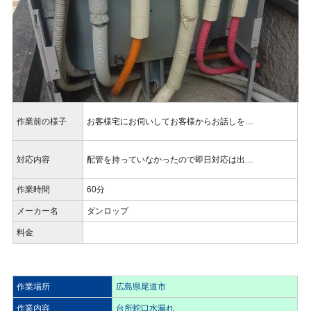
作業前の様子
お客様宅にお伺いしてお客様からお話しを…
対応内容
配管を持っていなかったので即日対応は出…
作業時間
60分
メーカー名
ダンロップ
料金
作業場所
広島県尾道市
作業内容
台所蛇口水漏れ