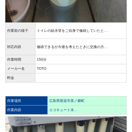
作業前の様子
トイレの給水管をご自身で修繕していたと…
対応内容
修繕できるが今後を考えたときに交換の方…
作業時間
150分
メーカー名
TOTO
料金
作業場所
広島県尾道市美ノ郷町
作業内容
エコキュート水…