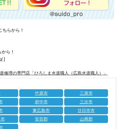
はこちらから！
らから！
o/
]
道修理の専門店「ひろしま水道職人（広島水道職人）」
市
竹原市
三原市
市
府中市
三次市
市
東広島市
廿日市市
島市
安芸郡
山県郡
郡