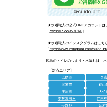
★水道職人の公式LINEアカウント
[
https://lin.ee/Xv7j7Ku
]
★水道職人のインスタグラムはこち
[
https://www.instagram.com/suido_pr
広島のトイレのつまり・水漏れは、水
【対応エリア】
広島市
呉
尾道市
福山
庄原市
大竹
安芸高田市
江田
世羅郡
神石