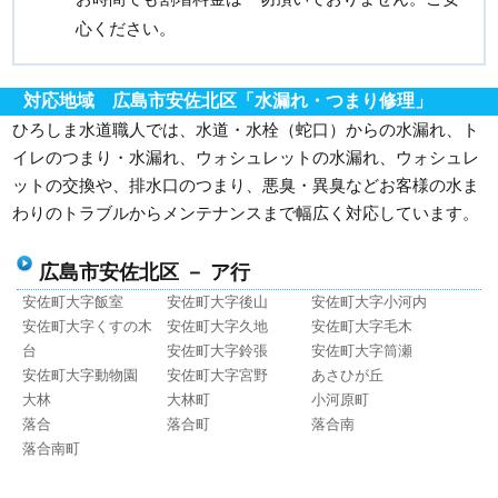
心ください。
対応地域 広島市安佐北区「水漏れ・つまり修理」
ひろしま水道職人では、水道・水栓（蛇口）からの水漏れ、ト
イレのつまり・水漏れ、ウォシュレットの水漏れ、ウォシュレ
ットの交換や、排水口のつまり、悪臭・異臭などお客様の水ま
わりのトラブルからメンテナンスまで幅広く対応しています。
広島市安佐北区 － ア行
安佐町大字飯室
安佐町大字後山
安佐町大字小河内
安佐町大字くすの木
安佐町大字久地
安佐町大字毛木
台
安佐町大字鈴張
安佐町大字筒瀬
安佐町大字動物園
安佐町大字宮野
あさひが丘
大林
大林町
小河原町
落合
落合町
落合南
落合南町