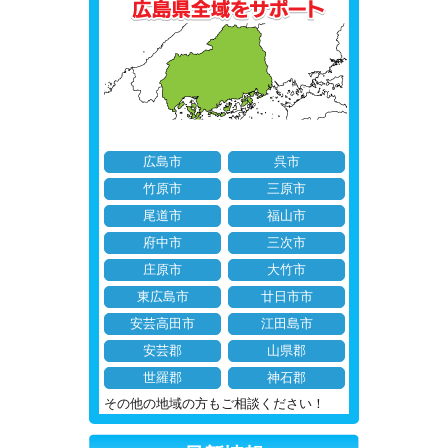
広島市
呉市
竹原市
三原市
尾道市
福山市
府中市
三次市
庄原市
大竹市
東広島市
廿日市市
安芸高田市
江田島市
安芸郡
山県郡
世羅郡
神石郡
その他の地域の方もご相談ください！