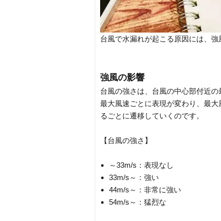
台風で水漏れが起こる原因には、強
強風の影響
台風の強さは、台風の中心部付近の
最大風速ごとに表現が変わり、最大
るごとに遷移していくのです。
【台風の強さ】
～33m/s：表現なし
33m/s～：強い
44m/s～：非常に強い
54m/s～：猛烈な