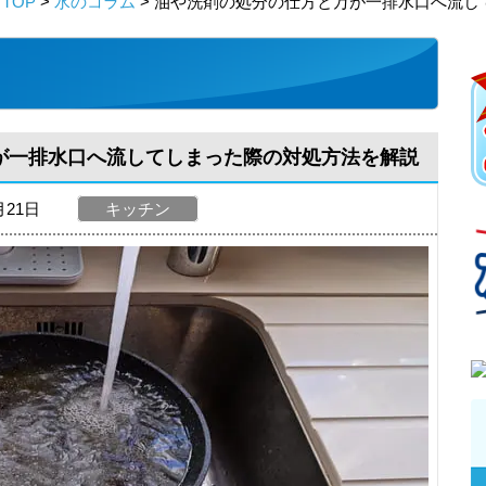
TOP
>
水のコラム
> 油や洗剤の処分の仕方と万が一排水口へ流し
が一排水口へ流してしまった際の対処方法を解説
月21日
キッチン