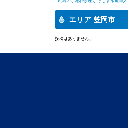
広島の水漏れ修理 ひろしま水道職人 
エリア 笠岡市
投稿はありません。