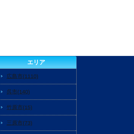
エリア
広島市(1110)
呉市(140)
竹原市(15)
三原市(73)