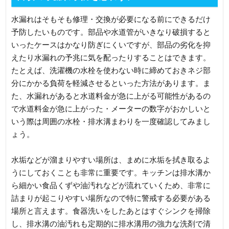
水漏れはそもそも修理・交換が必要になる前にできるだけ
予防したいものです。部品や水道管がいきなり破損すると
いったケースはかなり防ぎにくいですが、部品の劣化を抑
えたり水漏れの予兆に気を配ったりすることはできます。
たとえば、洗濯機の水栓を使わない時に締めておきネジ部
分にかかる負荷を軽減させるといった方法があります。ま
た、水漏れがあると水道料金が急に上がる可能性があるの
で水道料金が急に上がった・メーターの数字がおかしいと
いう際は周囲の水栓・排水溝まわりを一度確認してみまし
ょう。
水垢などが溜まりやすい場所は、まめに水垢を拭き取るよ
うにしておくことも非常に重要です。キッチンは排水溝か
ら細かい食品くずや油汚れなどが流れていくため、非常に
詰まりが起こりやすい場所なので特に警戒する必要がある
場所と言えます。食器洗いをしたあとはすぐシンクを掃除
し、排水溝の油汚れも定期的に排水溝用の強力な洗剤で清