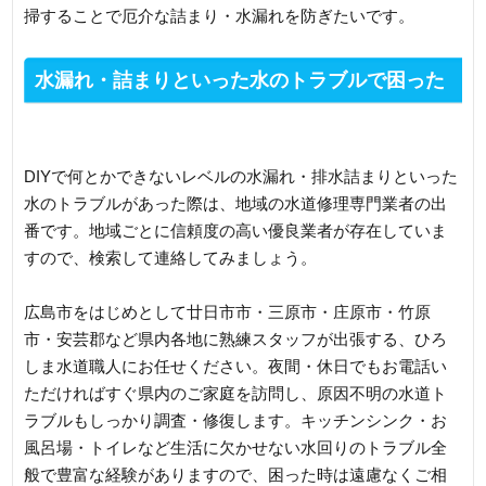
掃することで厄介な詰まり・水漏れを防ぎたいです。
水漏れ・詰まりといった水のトラブルで困った
時はひろしま水道職人へ
DIYで何とかできないレベルの水漏れ・排水詰まりといった
水のトラブルがあった際は、地域の水道修理専門業者の出
番です。地域ごとに信頼度の高い優良業者が存在していま
すので、検索して連絡してみましょう。
広島市をはじめとして廿日市市・三原市・庄原市・竹原
市・安芸郡など県内各地に熟練スタッフが出張する、ひろ
しま水道職人にお任せください。夜間・休日でもお電話い
ただければすぐ県内のご家庭を訪問し、原因不明の水道ト
ラブルもしっかり調査・修復します。キッチンシンク・お
風呂場・トイレなど生活に欠かせない水回りのトラブル全
般で豊富な経験がありますので、困った時は遠慮なくご相