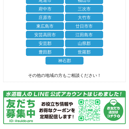
尾道市
福山市
府中市
三次市
庄原市
大竹市
東広島市
廿日市市
安芸高田市
江田島市
安芸郡
山県郡
豊田郡
世羅郡
神石郡
その他の地域の方もご相談ください！