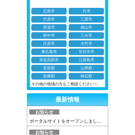
広島市
呉市
竹原市
三原市
尾道市
福山市
府中市
三次市
庄原市
大竹市
東広島市
廿日市市
安芸高田市
江田島市
安芸郡
山県郡
世羅郡
神石郡
その他の地域の方もご相談ください！
最新情報
お知らせ
ポータルサイトをオープンしまし...
お知らせ