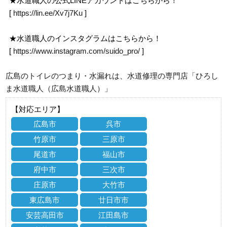
★水道職人の公式LINEアカウントはこちらから！
[
https://lin.ee/Xv7j7Ku
]
★水道職人のインスタグラムはこちらから！
[
https://www.instagram.com/suido_pro/
]
広島のトイレのつまり・水漏れは、水道修理の専門店「ひろし
ま水道職人（広島水道職人）」
【対応エリア】
広島市
呉市
竹原市
三原市
尾道市
福山市
府中市
三次市
庄原市
大竹市
東広島市
廿日市市
安芸高田市
江田島市