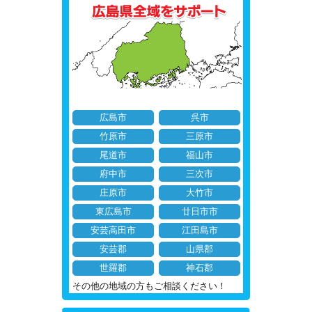
広島市
呉市
竹原市
三原市
尾道市
福山市
府中市
三次市
庄原市
大竹市
東広島市
廿日市市
安芸高田市
江田島市
安芸郡
山県郡
世羅郡
神石郡
その他の地域の方もご相談ください！