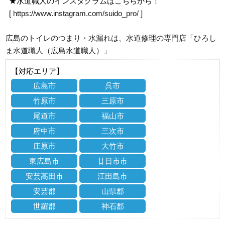
★水道職人のインスタグラムはこちらから！
[
https://www.instagram.com/suido_pro/
]
広島のトイレのつまり・水漏れは、水道修理の専門店「ひろし
ま水道職人（広島水道職人）」
【対応エリア】
広島市
呉市
竹原市
三原市
尾道市
福山市
府中市
三次市
庄原市
大竹市
東広島市
廿日市市
安芸高田市
江田島市
安芸郡
山県郡
世羅郡
神石郡