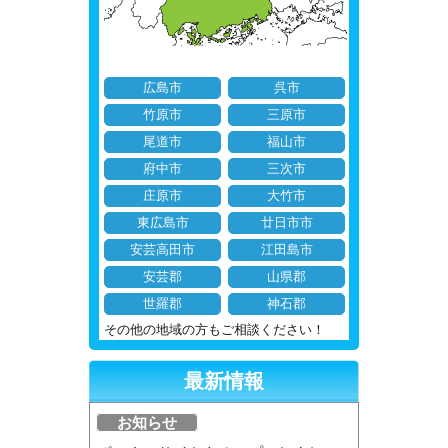
広島市
呉市
竹原市
三原市
尾道市
福山市
府中市
三次市
庄原市
大竹市
東広島市
廿日市市
安芸高田市
江田島市
安芸郡
山県郡
世羅郡
神石郡
その他の地域の方もご相談ください！
最新情報
お知らせ