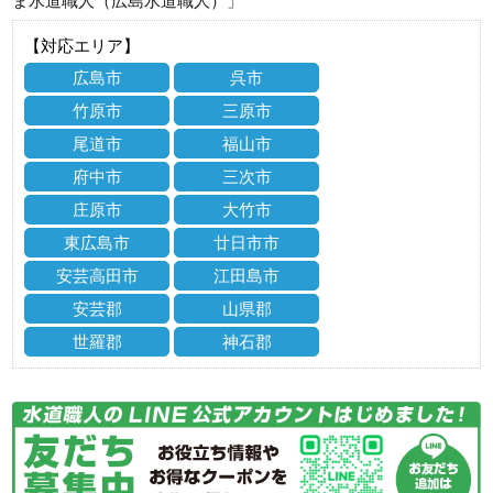
ま水道職人（広島水道職人）」
【対応エリア】
広島市
呉市
竹原市
三原市
尾道市
福山市
府中市
三次市
庄原市
大竹市
東広島市
廿日市市
安芸高田市
江田島市
安芸郡
山県郡
世羅郡
神石郡