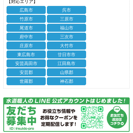
【対応エリア】
広島市
呉市
竹原市
三原市
尾道市
福山市
府中市
三次市
庄原市
大竹市
東広島市
廿日市市
安芸高田市
江田島市
安芸郡
山県郡
世羅郡
神石郡