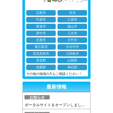
広島市
呉市
竹原市
三原市
尾道市
福山市
府中市
三次市
庄原市
大竹市
東広島市
廿日市市
安芸高田市
江田島市
安芸郡
山県郡
世羅郡
神石郡
その他の地域の方もご相談ください！
最新情報
お知らせ
ポータルサイトをオープンしまし...