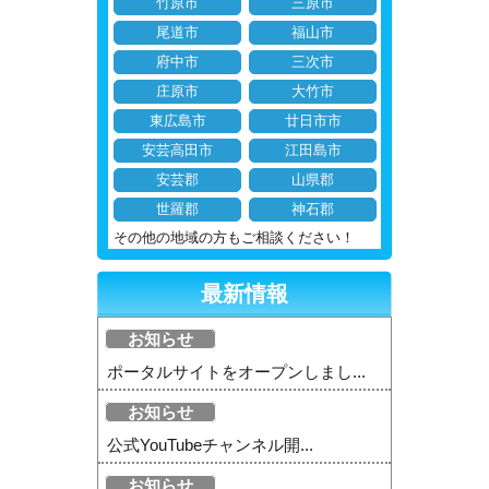
竹原市
三原市
尾道市
福山市
府中市
三次市
庄原市
大竹市
東広島市
廿日市市
安芸高田市
江田島市
安芸郡
山県郡
世羅郡
神石郡
その他の地域の方もご相談ください！
最新情報
お知らせ
ポータルサイトをオープンしまし...
お知らせ
公式YouTubeチャンネル開...
お知らせ