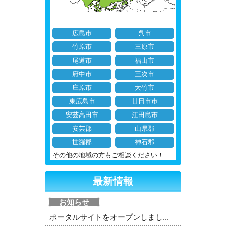
広島市
呉市
竹原市
三原市
尾道市
福山市
府中市
三次市
庄原市
大竹市
東広島市
廿日市市
安芸高田市
江田島市
安芸郡
山県郡
世羅郡
神石郡
その他の地域の方もご相談ください！
最新情報
お知らせ
ポータルサイトをオープンしまし...