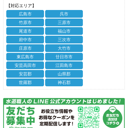
【対応エリア】
広島市
呉市
竹原市
三原市
尾道市
福山市
府中市
三次市
庄原市
大竹市
東広島市
廿日市市
安芸高田市
江田島市
安芸郡
山県郡
世羅郡
神石郡