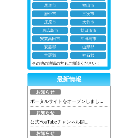
尾道市
福山市
府中市
三次市
庄原市
大竹市
東広島市
廿日市市
安芸高田市
江田島市
安芸郡
山県郡
世羅郡
神石郡
その他の地域の方もご相談ください！
最新情報
お知らせ
ポータルサイトをオープンしまし...
お知らせ
公式YouTubeチャンネル開...
お知らせ