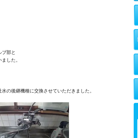
ルブ部と
いました。
、
吐水の後継機種に交換させていただきました。