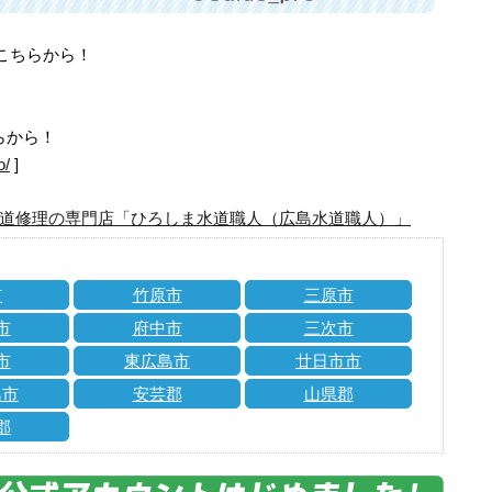
はこちらから！
らから！
o/
]
道修理の専門店「ひろしま水道職人（広島水道職人）」
市
竹原市
三原市
市
府中市
三次市
市
東広島市
廿日市市
島市
安芸郡
山県郡
郡