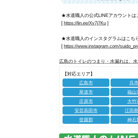
★水道職人の公式LINEアカウント
[
https://lin.ee/Xv7j7Ku
]
★水道職人のインスタグラムはこち
[
https://www.instagram.com/suido_pr
広島のトイレのつまり・水漏れは、水
【対応エリア】
広島市
呉
尾道市
福山
庄原市
大竹
安芸高田市
江田
世羅郡
神石