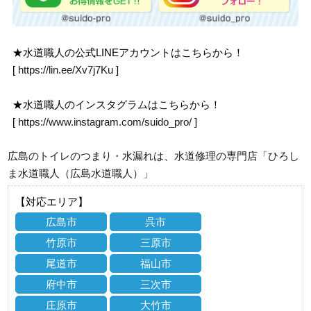
★水道職人の公式LINEアカウントはこちらから！
[
https://lin.ee/Xv7j7Ku
]
★水道職人のインスタグラムはこちらから！
[
https://www.instagram.com/suido_pro/
]
広島のトイレのつまり・水漏れは、水道修理の専門店「ひろし
ま水道職人（広島水道職人）」
【対応エリア】
広島市
呉市
竹原市
三原市
尾道市
福山市
府中市
三次市
庄原市
大竹市