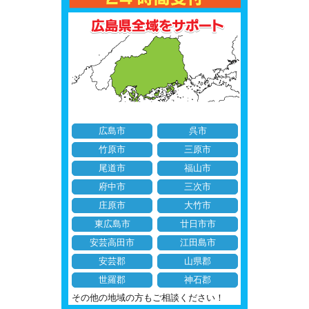
広島市
呉市
竹原市
三原市
尾道市
福山市
府中市
三次市
庄原市
大竹市
東広島市
廿日市市
安芸高田市
江田島市
安芸郡
山県郡
世羅郡
神石郡
その他の地域の方もご相談ください！