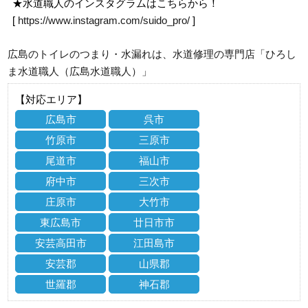
★水道職人のインスタグラムはこちらから！
[
https://www.instagram.com/suido_pro/
]
広島のトイレのつまり・水漏れは、水道修理の専門店「ひろし
ま水道職人（広島水道職人）」
【対応エリア】
広島市
呉市
竹原市
三原市
尾道市
福山市
府中市
三次市
庄原市
大竹市
東広島市
廿日市市
安芸高田市
江田島市
安芸郡
山県郡
世羅郡
神石郡