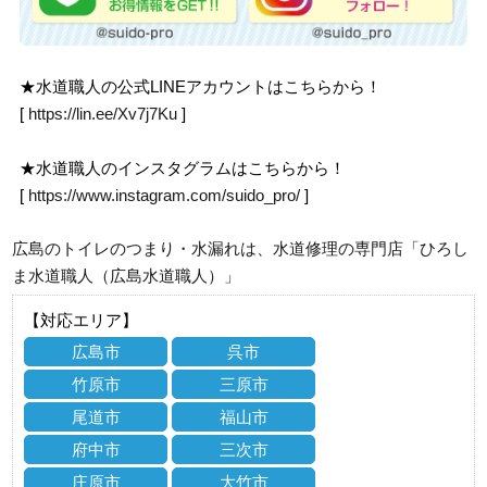
★水道職人の公式LINEアカウントはこちらから！
[
https://lin.ee/Xv7j7Ku
]
★水道職人のインスタグラムはこちらから！
[
https://www.instagram.com/suido_pro/
]
広島のトイレのつまり・水漏れは、水道修理の専門店「ひろし
ま水道職人（広島水道職人）」
【対応エリア】
広島市
呉市
竹原市
三原市
尾道市
福山市
府中市
三次市
庄原市
大竹市