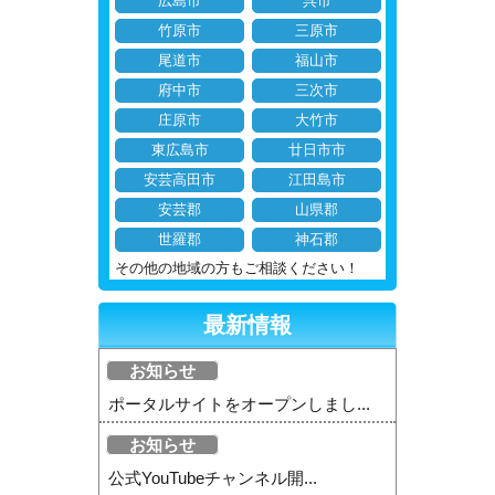
広島市
呉市
竹原市
三原市
尾道市
福山市
府中市
三次市
庄原市
大竹市
東広島市
廿日市市
安芸高田市
江田島市
安芸郡
山県郡
世羅郡
神石郡
その他の地域の方もご相談ください！
最新情報
お知らせ
ポータルサイトをオープンしまし...
お知らせ
公式YouTubeチャンネル開...