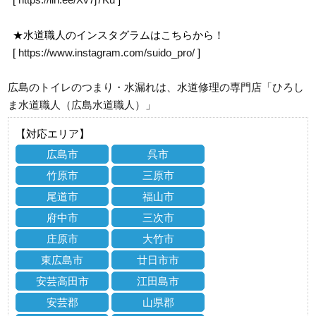
★水道職人のインスタグラムはこちらから！
[
https://www.instagram.com/suido_pro/
]
広島のトイレのつまり・水漏れは、水道修理の専門店「ひろし
ま水道職人（広島水道職人）」
【対応エリア】
広島市
呉市
竹原市
三原市
尾道市
福山市
府中市
三次市
庄原市
大竹市
東広島市
廿日市市
安芸高田市
江田島市
安芸郡
山県郡