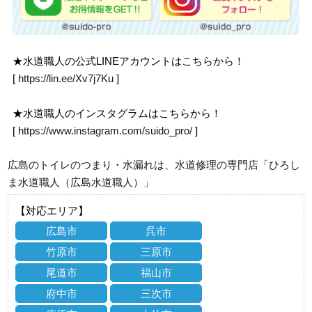
★水道職人の公式LINEアカウントはこちらから！
[
https://lin.ee/Xv7j7Ku
]
★水道職人のインスタグラムはこちらから！
[
https://www.instagram.com/suido_pro/
]
広島のトイレのつまり・水漏れは、水道修理の専門店「ひろし
ま水道職人（広島水道職人）」
【対応エリア】
広島市
呉市
竹原市
三原市
尾道市
福山市
府中市
三次市